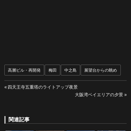
高層ビル・再開発
梅田
中之島
展望台からの眺め
投
前
四天王寺五重塔のライトアップ夜景
の
次
大阪湾ベイエリアの夕景
稿
投
の
ナ
稿:
投
稿:
関連記事
ビ