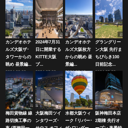
ゲ
ー
シ
ョ
カンデオホテ
2024年7月31
カンデオホテ
グラングリー
ン
ルズ大阪ザ･
日に開業する
ルズ大阪枚方
ン大阪 先行ま
タワーからの
KITTE大阪
からの眺め 昼
ちびらき100
眺め 昼景編...
プ...
景編...
日前記念...
2024.08.02
2024.07.30
2024.07.13
2024.05.30
梅田貨物線 線
大阪梅田ツイ
水都大阪ウィ
阪神梅田本店
路切換工事の
ンタワーズ･
ーク ｢リバー･
2期棟 先行オ
夜 (西梅田一
サウス オフィ
ザ･ワンダー
ープン 夜景特