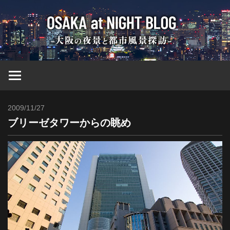
コ
大
ン
テ
ン
阪
ツ
へ
at
ス
キ
2009/11/27
Toshi
ッ
Nig
ブリーゼタワーからの眺め
プ
ブ
ロ
グ