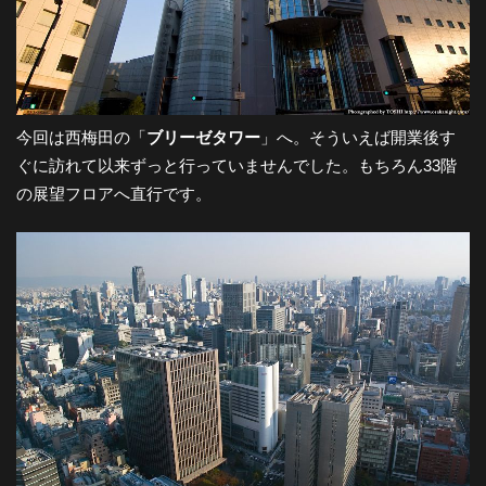
-
大
今回は西梅田の「
ブリーゼタワー
」へ。そういえば開業後す
阪
ぐに訪れて以来ずっと行っていませんでした。もちろん33階
の展望フロアへ直行です。
の
夜
景
と