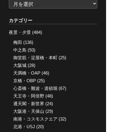
ア
ー
カ
カテゴリー
イ
夜景・夕景
(484)
ブ
梅田
(136)
中之島
(93)
御堂筋・淀屋橋・本町
(25)
大阪城
(28)
天満橋・OAP
(46)
京橋・OBP
(25)
心斎橋・難波・道頓堀
(67)
天王寺・阿倍野
(48)
通天閣・新世界
(24)
大阪港・天保山
(29)
南港・コスモスクエア
(32)
北港・USJ
(20)