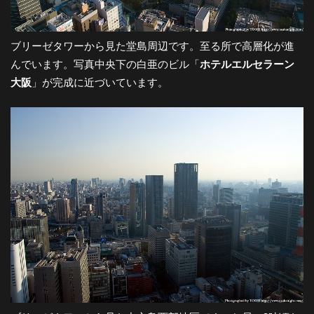
都
ブリーゼタワーから見た堂島周辺です。至る所で高層化が進
市
んでいます。写真中央下の白亜のビル「
ホテルエルセラーン
大阪
」が完成に近づいています。
風
景
探
訪-