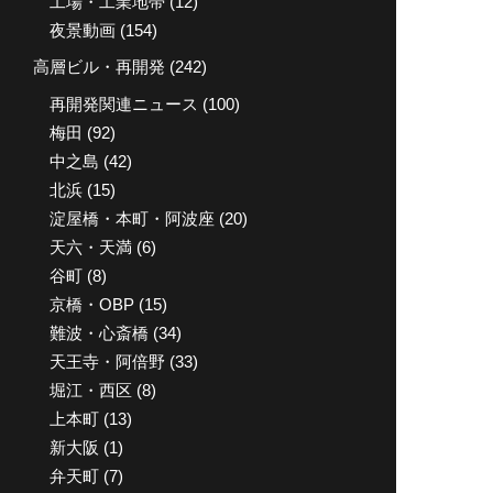
工場・工業地帯
(12)
夜景動画
(154)
高層ビル・再開発
(242)
再開発関連ニュース
(100)
梅田
(92)
中之島
(42)
北浜
(15)
淀屋橋・本町・阿波座
(20)
天六・天満
(6)
谷町
(8)
京橋・OBP
(15)
難波・心斎橋
(34)
天王寺・阿倍野
(33)
堀江・西区
(8)
上本町
(13)
新大阪
(1)
弁天町
(7)