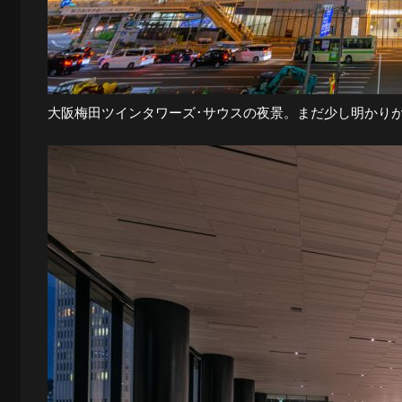
夜
景
大阪梅田ツインタワーズ･サウスの夜景。まだ少し明かり
と
都
市
風