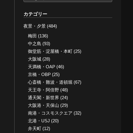
ー
カ
カテゴリー
イ
夜景・夕景
(484)
ブ
梅田
(136)
中之島
(93)
御堂筋・淀屋橋・本町
(25)
大阪城
(28)
天満橋・OAP
(46)
京橋・OBP
(25)
心斎橋・難波・道頓堀
(67)
天王寺・阿倍野
(48)
通天閣・新世界
(24)
大阪港・天保山
(29)
南港・コスモスクエア
(32)
北港・USJ
(20)
弁天町
(12)