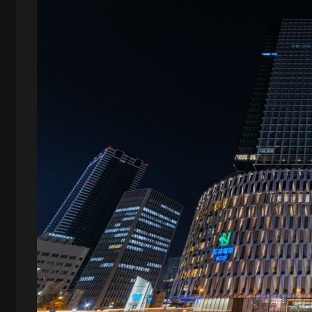
ロ
グ
-
大
阪
の