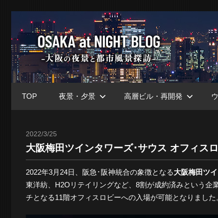
コ
ン
大
テ
ン
ツ
阪
へ
ス
TOP
夜景・夕景
高層ビル・再開発
キ
at
ッ
プ
2022/3/25
Toshi
大阪梅田ツインタワーズ･サウス オフィス
Nig
2022年3月24日、阪急･阪神統合の象徴となる
大阪梅田ツイ
東洋紡、H2Oリテイリングなど、8割が成約済みという企
ブ
チとなる11階オフィスロビーへの入場が可能となりまし