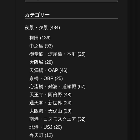
ー
カ
カテゴリー
イ
夜景・夕景
(484)
ブ
梅田
(136)
中之島
(93)
御堂筋・淀屋橋・本町
(25)
大阪城
(28)
天満橋・OAP
(46)
京橋・OBP
(25)
心斎橋・難波・道頓堀
(67)
天王寺・阿倍野
(48)
通天閣・新世界
(24)
大阪港・天保山
(29)
南港・コスモスクエア
(32)
北港・USJ
(20)
弁天町
(12)