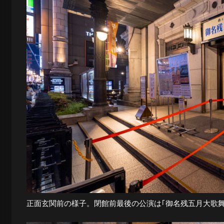
正面玄関前の様子。閉館前最後の公演は｢御名残五月大歌舞