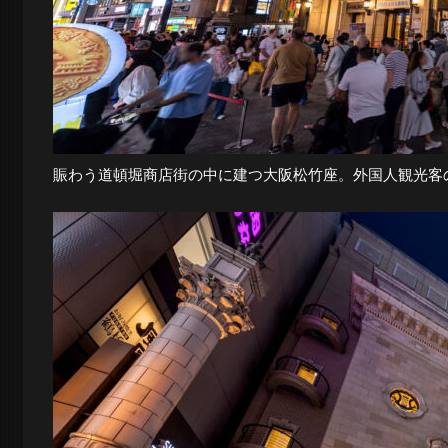
夜
景
賑わう道頓堀商店街の中に建つ大阪松竹座。外国人観光客
と
都
市
風