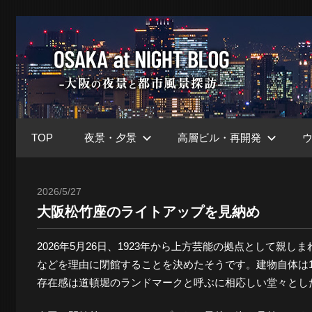
コ
ン
大
テ
ン
ツ
阪
へ
ス
TOP
夜景・夕景
高層ビル・再開発
キ
at
ッ
プ
2026/5/27
Toshi
大阪松竹座のライトアップを見納め
Nig
2026年5月26日、1923年から上方芸能の拠点として親し
などを理由に閉館することを決めたそうです。建物自体は1
ブ
存在感は道頓堀のランドマークと呼ぶに相応しい堂々とし