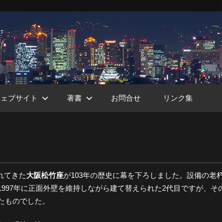
ウェブサイト
著書
お問合せ
リンク集
ht
まれてきた
大阪松竹座
が103年の歴史に幕を下ろしました。設備の老
997年に正面外壁を維持しながら建て替えられた2代目ですが、そ
たものでした。