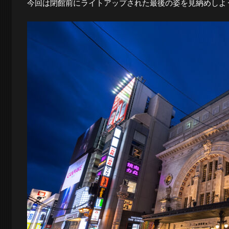
今回は閉館前にライトアップされた最後の姿を見納めしよ
ロ
グ
-
大
阪
の