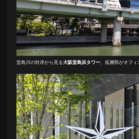
夜
景
と
堂島川の対岸から見る
大阪堂島浜タワー
。低層部がオフィ
都
市
風