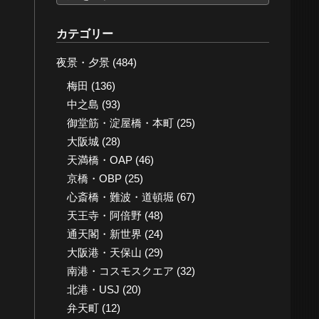
ー
カ
カテゴリー
イ
夜景・夕景
(484)
ブ
梅田
(136)
中之島
(93)
御堂筋・淀屋橋・本町
(25)
大阪城
(28)
天満橋・OAP
(46)
京橋・OBP
(25)
心斎橋・難波・道頓堀
(67)
天王寺・阿倍野
(48)
通天閣・新世界
(24)
大阪港・天保山
(29)
南港・コスモスクエア
(32)
北港・USJ
(20)
弁天町
(12)