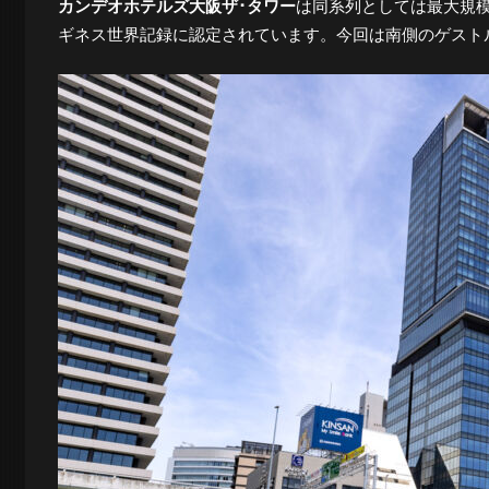
カンデオホテルズ大阪ザ･タワー
は同系列としては最大規模
ロ
ギネス世界記録に認定されています。今回は南側のゲスト
グ
-
大
阪
の