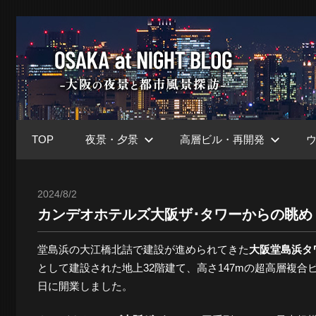
コ
ン
大
テ
ン
ツ
阪
へ
ス
TOP
夜景・夕景
高層ビル・再開発
キ
at
ッ
プ
2024/8/2
Toshi
カンデオホテルズ大阪ザ･タワーからの眺め 
Nig
堂島浜の大江橋北詰で建設が進められてきた
大阪堂島浜タ
として建設された地上32階建て、高さ147mの超高層複合
ブ
日に開業しました。