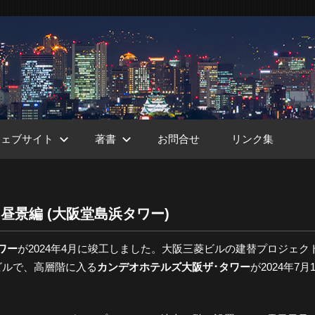
ウェブサイト
著書
お問合せ
リンク集
昼景編 (大阪堂島浜タワー)
ht
ワー
が2024年4月に竣工しました。大阪三菱ビルの建替プロジェク
ビルで、高層階に入る
カンデオホテルズ大阪ザ･タワー
が2024年7月1