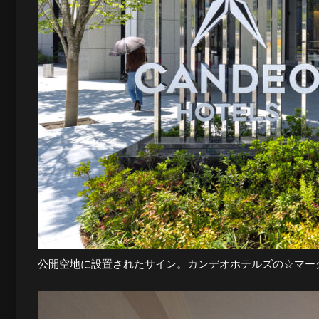
景
探
訪-
公開空地に設置されたサイン。カンデオホテルズの☆マー