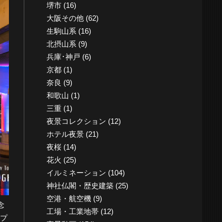
堺市
(16)
大阪その他
(62)
生駒山系
(16)
北摂山系
(9)
兵庫･神戸
(6)
京都
(1)
奈良
(9)
和歌山
(1)
三重
(1)
夜景コレクション
(12)
ホテル夜景
(21)
夜桜
(14)
花火
(25)
イルミネーション
(104)
神社仏閣・歴史建築
(25)
空港・航空機
(9)
念
工場・工業地帯
(12)
プ