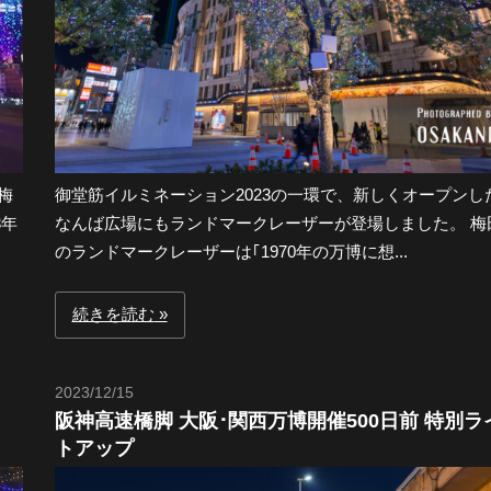
梅
御堂筋イルミネーション2023の一環で、新しくオープンし
3年
なんば広場にもランドマークレーザーが登場しました。 梅
のランドマークレーザーは｢1970年の万博に想...
続きを読む
2023/12/15
Toshi
阪神高速橋脚 大阪･関西万博開催500日前 特別ラ
トアップ