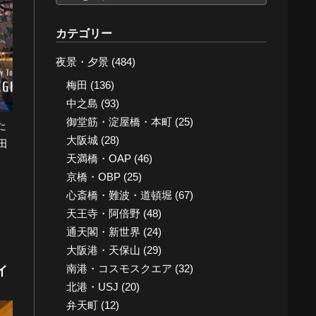
ー
カ
カテゴリー
イ
夜景・夕景
(484)
ブ
梅田
(136)
中之島
(93)
御堂筋・淀屋橋・本町
(25)
た
大阪城
(28)
田
天満橋・OAP
(46)
京橋・OBP
(25)
心斎橋・難波・道頓堀
(67)
天王寺・阿倍野
(48)
通天閣・新世界
(24)
大阪港・天保山
(29)
南港・コスモスクエア
(32)
イ
北港・USJ
(20)
弁天町
(12)