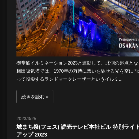
御堂筋イルミネーション2023と連動して、北側の起点とな
梅田吸気塔では、1970年の万博に想いを馳せる光を空に向
って投影するランドマークレーザーというイルミ...
続きを読む
2023/3/25
Toshi
城まち祭(フェス) 読売テレビ本社ビル 特別ライ
アップ 2023