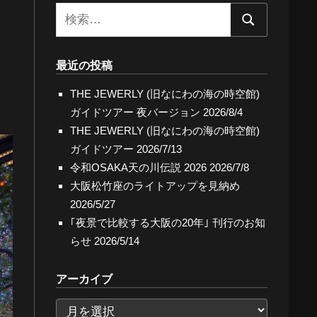
検
検
索:
索
最近の投稿
THE JEWERLY (旧なにわの海の時空館)
ガイドツアー 夜バージョン
2026/8/4
THE JEWERLY (旧なにわの海の時空館)
ガイドツアー
2026/7/13
令和OSAKA天の川伝説 2026
2026/7/8
大阪松竹座のライトアップを見納め
2026/5/27
｢夜景で比較する大阪の20年｣ 刊行のお知
らせ
2026/5/14
アーカイブ
ア