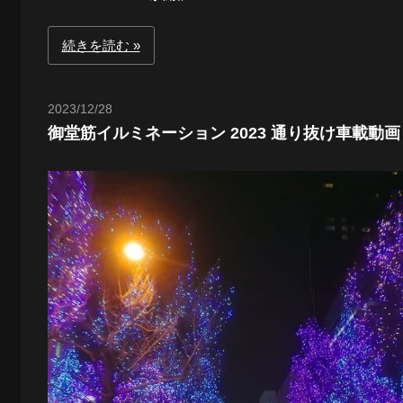
夜
続きを読む
景
2023/12/28
Toshi
御堂筋イルミネーション 2023 通り抜け車載動画
と
都
市
風