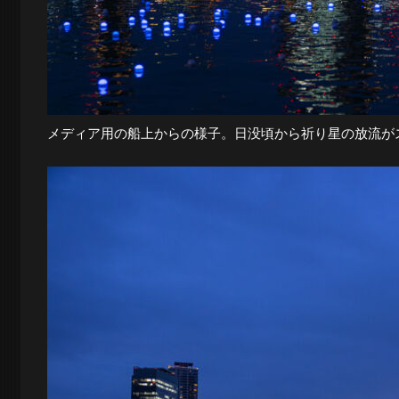
夜
景
メディア用の船上からの様子。日没頃から祈り星の放流が
と
都
市
風