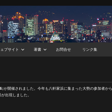
ウェブサイト
著書
お問合せ
リンク集
ht
6
｣が開催されました。今年も八軒家浜に集まった大勢の参加者か
川が出現しました。