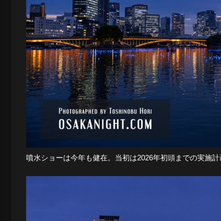
景
探
訪-
噴水ショーは今年も健在。当初は2026年初頭までの実施