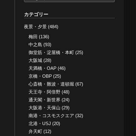
ー
カ
カテゴリー
イ
夜景・夕景
(484)
ブ
梅田
(136)
中之島
(93)
御堂筋・淀屋橋・本町
(25)
大阪城
(28)
天満橋・OAP
(46)
京橋・OBP
(25)
心斎橋・難波・道頓堀
(67)
天王寺・阿倍野
(48)
通天閣・新世界
(24)
大阪港・天保山
(29)
南港・コスモスクエア
(32)
北港・USJ
(20)
弁天町
(12)