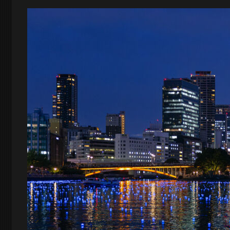
ロ
グ
-
大
阪
の