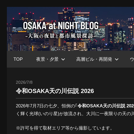
コ
ン
大
テ
ン
ツ
阪
へ
ス
TOP
夜景・夕景
高層ビル・再開発
キ
at
ッ
プ
2026/7/8
Toshi
令和OSAKA天の川伝説 2026
Nig
2026年7月7日の七夕、恒例の｢
令和OSAKA天の川伝説 202
く輝く光球(いのり星)が放流され、大川に一夜限りの天の
ブ
※許可を得て取材エリア等から撮影しています。