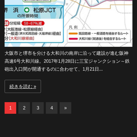
大阪市と堺市を分ける大和川の南岸に沿って建設が進む阪神
高速6号大和川線。2017年1月28日に三宝ジャンクション～鉄
砲出入口間が開通するのに合わせて、1月21日...
続きを読む
投
次
1
2
3
4
»
の
稿
記
の
事