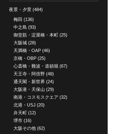
イ
夜景・夕景
(484)
ブ
梅田
(136)
中之島
(93)
御堂筋・淀屋橋・本町
(25)
大阪城
(28)
天満橋・OAP
(46)
京橋・OBP
(25)
心斎橋・難波・道頓堀
(67)
天王寺・阿倍野
(48)
通天閣・新世界
(24)
大阪港・天保山
(29)
南港・コスモスクエア
(32)
北港・USJ
(20)
弁天町
(12)
堺市
(16)
大阪その他
(62)