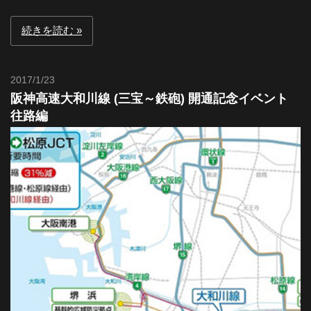
続きを読む
2017/1/23
Toshi
阪神高速大和川線 (三宝～鉄砲) 開通記念イベント
往路編