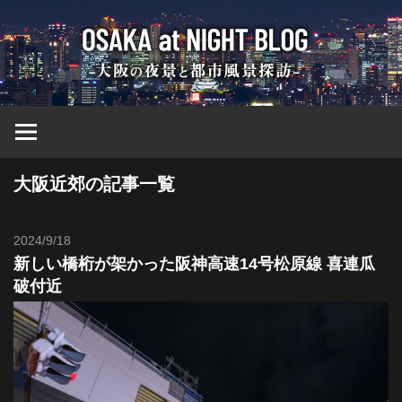
コ
大
ン
テ
ン
阪
ツ
へ
at
ス
キ
大阪近郊の記事一覧
ッ
Nig
プ
2024/9/18
Toshi
ブ
新しい橋桁が架かった阪神高速14号松原線 喜連瓜
破付近
ロ
グ