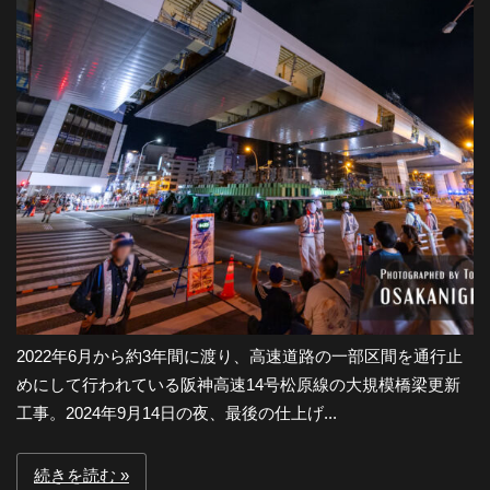
-
大
阪
の
夜
2022年6月から約3年間に渡り、高速道路の一部区間を通行止
景
めにして行われている阪神高速14号松原線の大規模橋梁更新
工事。2024年9月14日の夜、最後の仕上げ...
と
続きを読む