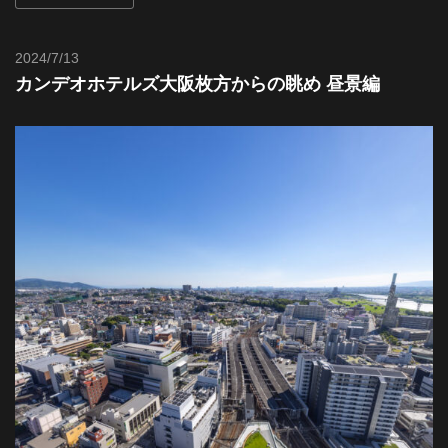
都
2024/7/13
Toshi
市
カンデオホテルズ大阪枚方からの眺め 昼景編
風
景
探
訪-