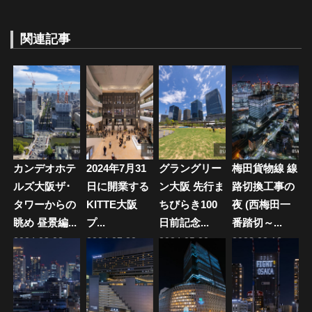
ナ
稿:
投
稿:
関連記事
ビ
ゲ
ー
シ
ョ
カンデオホテ
2024年7月31
グラングリー
梅田貨物線 線
ン
ルズ大阪ザ･
日に開業する
ン大阪 先行ま
路切換工事の
タワーからの
KITTE大阪
ちびらき100
夜 (西梅田一
眺め 昼景編...
プ...
日前記念...
番踏切～...
2024.08.02
2024.07.30
2024.05.30
2023.02.16