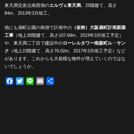
東天満交差点南西側の
エルヴェ東天満
。25階建て、高さ
84m、2013年3月竣工。
他にも扇町公園の南側で計画中の
（仮称）大阪扇町計画新築
工事
（地上30階建て、高さ107.68m、2019年3月竣工予定）
や、東天満二丁目で建設中の
ローレルタワー南森町ル・サン
ク
（地上23階建て、高さ76.02m、2017年3月竣工予定）など
があります。これからも大規模な物件が増えていくのではな
いでしょうか。
Facebook
Twitter
Line
Email
共
有