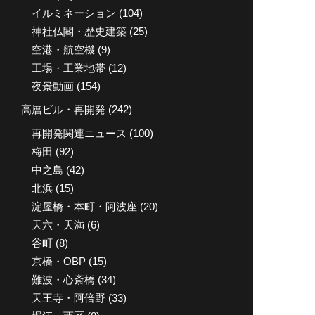
イルミネーション
(104)
神社仏閣・歴史建築
(25)
空港・航空機
(9)
工場・工業地帯
(12)
夜景動画
(154)
高層ビル・再開発
(242)
再開発関連ニュース
(100)
梅田
(92)
中之島
(42)
北浜
(15)
淀屋橋・本町・阿波座
(20)
天六・天満
(6)
谷町
(8)
京橋・OBP
(15)
難波・心斎橋
(34)
天王寺・阿倍野
(33)