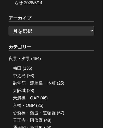
らせ
2026/5/14
アーカイブ
ア
ー
カ
カテゴリー
イ
夜景・夕景
(484)
ブ
梅田
(136)
中之島
(93)
御堂筋・淀屋橋・本町
(25)
大阪城
(28)
天満橋・OAP
(46)
京橋・OBP
(25)
心斎橋・難波・道頓堀
(67)
天王寺・阿倍野
(48)
通天閣・新世界
(24)