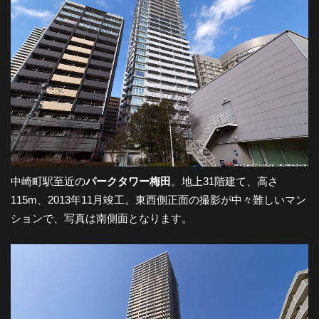
-
大
阪
の
中崎町駅至近の
パークタワー梅田
。地上31階建て、高さ
夜
115m、2013年11月竣工。東西側正面の撮影が中々難しいマン
ションで、写真は南側面となります。
景
と