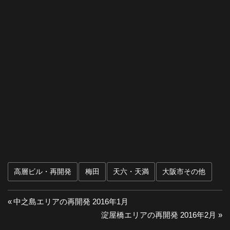
高層ビル・再開発
梅田
天六・天満
大阪市その他
投
前
中之島エリアの再開発 2016年1月
の
次
淀屋橋エリアの再開発 2016年2月
稿
投
の