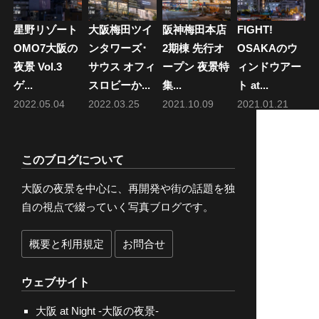
星野リゾート
大阪梅田ツイ
阪神梅田本店
FIGHT!
OMO7大阪の
ンタワーズ･
2期棟 先行オ
OSAKAのウ
夜景 Vol.3
サウス オフィ
ープン 夜景特
ィンドウアー
ゲ...
スロビーか...
集...
ト at...
2022.05.04
2022.03.25
2021.10.09
2021.01.21
このブログについて
大阪の夜景を中心に、再開発や街の話題を独
自の視点で綴っていく写真ブログです。
概要と利用規定
お問合せ
ウェブサイト
大阪 at Night -大阪の夜景-