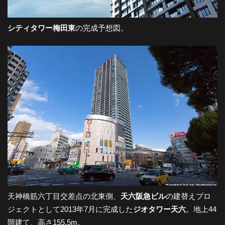
シティタワー梅田東
の完成予想図。
天神橋筋六丁目交差点の北東側、
天六阪急ビル
の建替えプロ
ジェクトとして2013年7月に完成した
ジオタワー天六
。地上44
階建て、高さ155.5m。