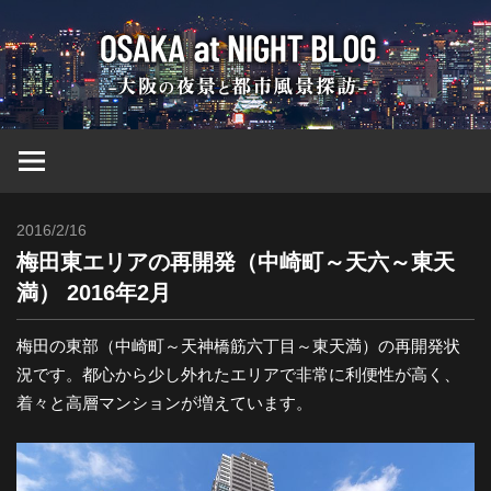
コ
大
ン
テ
ン
阪
ツ
へ
at
ス
キ
2016/2/16
Toshi
ッ
Nig
梅田東エリアの再開発（中崎町～天六～東天
プ
満） 2016年2月
ブ
梅田の東部（中崎町～天神橋筋六丁目～東天満）の再開発状
況です。都心から少し外れたエリアで非常に利便性が高く、
ロ
着々と高層マンションが増えています。
グ