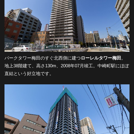
都
市
風
パークタワー梅田のすぐ北西側に建つ
ローレルタワー梅田
。
景
地上38階建て、高さ130m、2008年07月竣工。中崎町駅にほぼ
直結という好立地です。
探
訪-