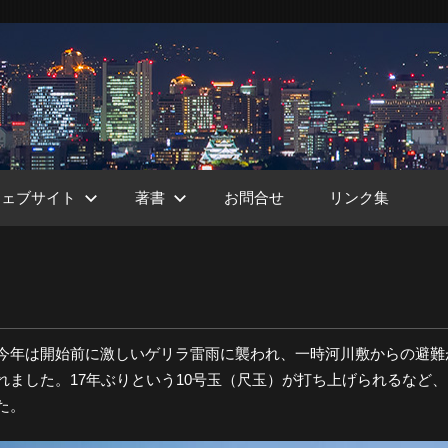
ウェブサイト
著書
お問合せ
リンク集
ht
今年は開始前に激しいゲリラ雷雨に襲われ、一時河川敷からの避難
ました。17年ぶりという10号玉（尺玉）が打ち上げられるなど、
た。