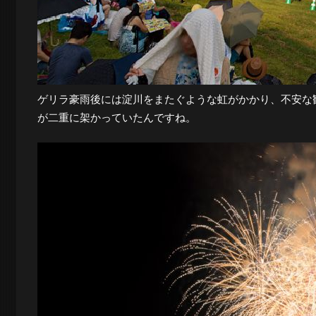
夜
景
ゲリラ豪雨後には淀川をまたぐような虹がかかり、不安な
が二重に架かっていたんですね。
と
都
市
風