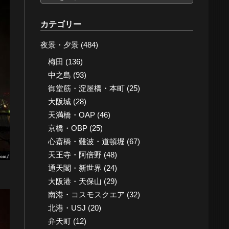
ー
カ
カテゴリー
イ
夜景・夕景
(484)
ブ
梅田
(136)
中之島
(93)
御堂筋・淀屋橋・本町
(25)
大阪城
(28)
天満橋・OAP
(46)
京橋・OBP
(25)
心斎橋・難波・道頓堀
(67)
天王寺・阿倍野
(48)
通天閣・新世界
(24)
大阪港・天保山
(29)
南港・コスモスクエア
(32)
北港・USJ
(20)
弁天町
(12)