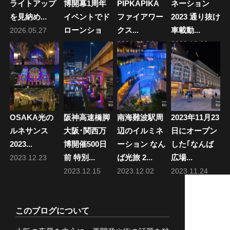
ン
ライトアップ
博開幕1周年
PIPKAPIKA
ネーション
を見納め...
イベントでド
ファイアワー
2023 通り抜け
ローンショ
クス...
車載動...
2026.05.27
ー...
2024.01.24
2023.12.28
2026.04.13
OSAKA光の
阪神高速橋脚
南海難波駅周
2023年11月23
ルネサンス
大阪･関西万
辺のイルミネ
日にオープン
2023...
博開催500日
ーション なん
した｢なんば
前 特別...
ば光旅 2...
広場...
2023.12.23
2023.12.15
2023.12.02
2023.11.24
このブログについて