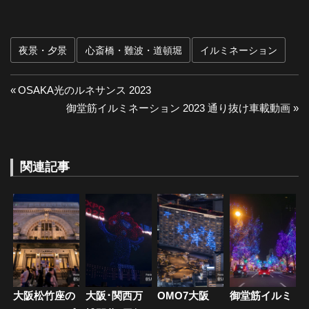
夜景・夕景
心斎橋・難波・道頓堀
イルミネーション
投
前
OSAKA光のルネサンス 2023
の
次
御堂筋イルミネーション 2023 通り抜け車載動画
稿
投
の
ナ
稿:
投
稿:
関連記事
ビ
ゲ
ー
シ
ョ
大阪松竹座の
大阪･関西万
OMO7大阪
御堂筋イルミ