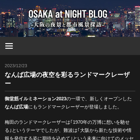
コ
大
ン
テ
ン
阪
ツ
へ
at
ス
キ
2023/12/23
Toshi
ッ
Nig
なんば広場の夜空を彩るランドマークレーザ
プ
ー
ブ
御堂筋イルミネーション2023
の一環で、新しくオープンした
なんば広場
にもランドマークレーザーが登場しました。
ロ
梅田のランドマークレーザーは｢1970年の万博に想いを馳せ
グ
る｣というテーマでしたが、難波は｢大阪から新たな技術や情
報を発信する姿に期待を込めて｣という未来に向けてのメッセ