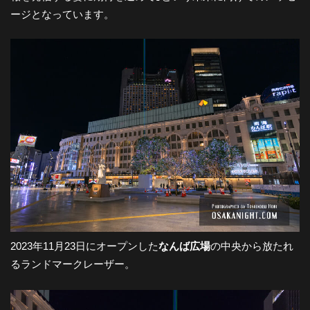
ージとなっています。
-
大
阪
の
夜
景
2023年11月23日にオープンした
なんば広場
の中央から放たれ
るランドマークレーザー。
と