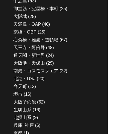
中之島
(93)
御堂筋・淀屋橋・本町
(25)
大阪城
(28)
天満橋・OAP
(46)
京橋・OBP
(25)
心斎橋・難波・道頓堀
(67)
天王寺・阿倍野
(48)
通天閣・新世界
(24)
大阪港・天保山
(29)
南港・コスモスクエア
(32)
北港・USJ
(20)
弁天町
(12)
堺市
(16)
大阪その他
(62)
生駒山系
(16)
北摂山系
(9)
兵庫･神戸
(6)
京都
(1)