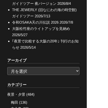
ガイドツアー 夜バージョン
2026/8/4
THE JEWERLY (旧なにわの海の時空館)
ガイドツアー
2026/7/13
令和OSAKA天の川伝説 2026
2026/7/8
大阪松竹座のライトアップを見納め
2026/5/27
｢夜景で比較する大阪の20年｣ 刊行のお知
らせ
2026/5/14
アーカイブ
ア
ー
カ
カテゴリー
イ
夜景・夕景
(484)
ブ
梅田
(136)