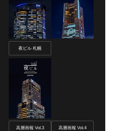
夜ビル 札幌
高層画報 Vol.3
高層画報 Vol.4