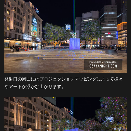
都
市
風
景
探
発射口の周囲にはプロジェクションマッピングによって様々
なアートが浮かび上がります。
訪-