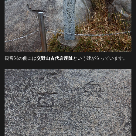
都
市
風
観音岩の側には
交野山古代岩座阯
という碑が立っています。
景
探
訪-