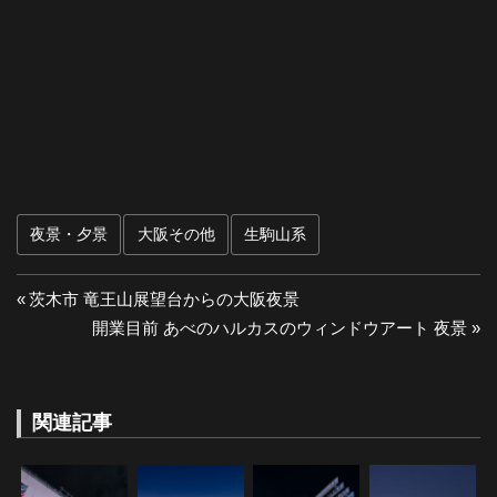
夜景・夕景
大阪その他
生駒山系
投
前
茨木市 竜王山展望台からの大阪夜景
の
次
開業目前 あべのハルカスのウィンドウアート 夜景
稿
投
の
ナ
稿:
投
稿:
関連記事
ビ
ゲ