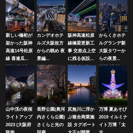
ー
シ
ョ
新しい橋桁が
カンデオホテ
阪神高速松原
からくさホテ
ン
架かった阪神
ルズ大阪枚方
線橋梁更新工
ルグランデ新
高速14号松原
からの眺め 夜
事 交差点上空
大阪タワーか
線 喜連瓜...
景編...
に残る仮設...
らの夜景...
2024.09.18
2024.07.14
2023.11.15
2023.07.01
山中渓の夜桜
長野公園(奥河
尻無川に浮か
万博 夏あそび
ライトアップ
内さくら公園)
ぶ複合商業施
2019 イルミナ
2023 (大阪府
さくらと光の
設 タグボート
イト万博「太
阪南...
回廊 ...
大正が開業...
古...