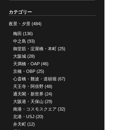
ー
カ
カテゴリー
イ
夜景・夕景
(484)
ブ
梅田
(136)
中之島
(93)
御堂筋・淀屋橋・本町
(25)
大阪城
(28)
天満橋・OAP
(46)
京橋・OBP
(25)
心斎橋・難波・道頓堀
(67)
天王寺・阿倍野
(48)
通天閣・新世界
(24)
大阪港・天保山
(29)
南港・コスモスクエア
(32)
北港・USJ
(20)
弁天町
(12)