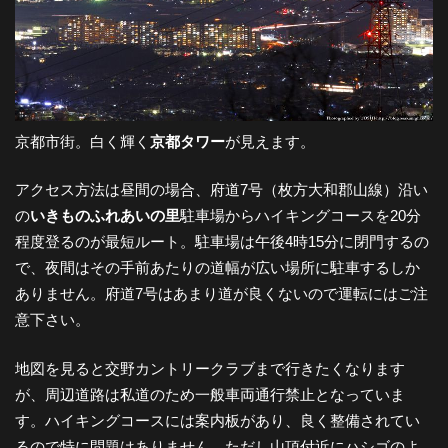
京都市街。白く輝く
京都タワー
が見えます。
アクセス方法は昼間の場合、府道7号（枚方大和郡山線）沿い
の
いきものふれあいの里
駐車場からハイキングコースを20分
程度登るのが最短ルート。駐車場は午後4時15分に閉門するの
で、夜間はその手前あたりの道幅が広い場所に駐車するしか
ありません。府道7号はあまり道が良くないので運転にはご注
意下さい。
地図を見ると交野カントリークラブまで行きたくなります
が、周辺道路は私道のため一般車両通行禁止となっていま
す。ハイキングコースには案内板があり、良く整備されてい
るので特に問題はありません。ただし山頂付近にハシゴのよ