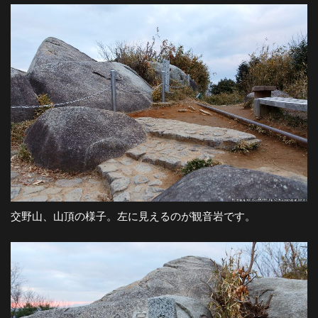
-
大
阪
の
夜
交野山、山頂の様子。左に見えるのが観音岩です。
景
と