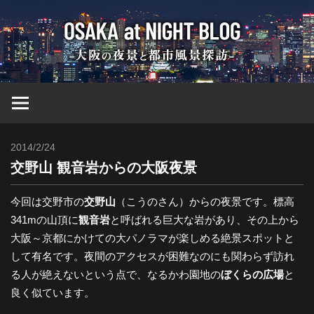
コ
大
ン
テ
ン
阪
ツ
へ
at
ス
キ
2014/2/24
Toshi
ッ
Nig
交野山 観音岩からの大阪夜景
プ
ブ
今回は交野市の
交野山
（こうのさん）からの夜景です。標高
341mの山頂に
観音岩
と呼ばれる巨大な岩があり、その上から
大阪～京都にかけての大パノラマが楽しめる絶景スポットと
ロ
して有名です。夜間のアクセスが困難なのにも関わらず訪れ
る人が絶えないという点で、なるかわ園地の
ぼくらの広場
と
グ
良く似ています。