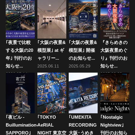
ゲ
ー
シ
ョ
｢夜景で比較
｢大阪の夜景&
｢大阪の夜景&
『きらめきの
ン
する大阪の20
模型展｣ at ギ
模型展｣ 開催
大阪夜景めぐ
年｣ 刊行のお
ャラリー...
のお知らせ...
り』刊行のお
知らせ...
知らせ...
2025.06.11
2025.05.29
2026.05.14
2025.03.30
｢夜ビル -
｢TOKYO
｢UMEKITA
｢Nostalgic
Buillumination-
AeRIAL
RECORDING
Nightview｣
SAPPORO｣
NIGHT 東京空
大阪･うめき
刊行のお知ら