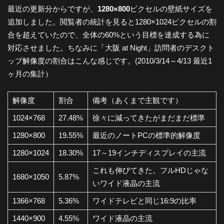
都
最近の更新分からですが、
1280×800
ピクセルの壁紙サイズを
追加しました。閲覧者の統計を見ると1280×1024ピクセルの割
合を超えていたので、全体の60%という目標を達成する為に
市
対応させました。ちなみに「大阪 at Night」訪問者のデスクト
ップ解像度の割合はこんな感じです。(2010/3/14～4/13 最近1
風
ヶ月の集計）
解像度
割合
備考（あくまで主観です）
景
1024×768
27.48%
徐々に減ってきたがまだまだ標準
探
1280×800
19.55%
最近のノートPCの標準的解像度
1280×1024
18.30%
17～19インチディスプレイの主流
訪-
これも伸びてきた。フルHDじゃな
1680×1050
5.87%
いワイド液晶の主流
1366×768
5.36%
ワイドテレビと同じ16:9の比率
1440×900
4.55%
ワイド液晶の主流