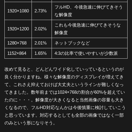
フルHD、今後急速に伸びてきそう
1920×1080
2.73%
な解像度
これも今後急速に伸びてきそうな
1920×1200
2.02%
解像度
1280×768
2.01%
ネットブックなど
1152×864
1.65%
4:3の比率で使いやすいが少数派
改めて見ると、どんどんワイド化していっているというのが
良く分かりますね。様々な解像度のディスプレイが増えてき
て、これさえ抑えておけば大丈夫というラインが難しくなっ
てきました。数年前までは1024×768の割合が60%を超えてい
たのに・・・。解像度が大きくなると当然画像の容量も大き
くなるので、フルHD対応なんかは今後慎重に検討していこう
と思っています。対応するとしても全部の画像ではなく一部
のみという形になりそう。