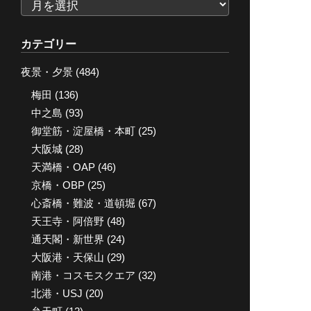
ア
ー
カ
カテゴリー
イ
夜景・夕景
(484)
ブ
梅田
(136)
中之島
(93)
御堂筋・淀屋橋・本町
(25)
大阪城
(28)
天満橋・OAP
(46)
京橋・OBP
(25)
心斎橋・難波・道頓堀
(67)
天王寺・阿倍野
(48)
通天閣・新世界
(24)
大阪港・天保山
(29)
南港・コスモスクエア
(32)
北港・USJ
(20)