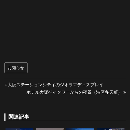
お知らせ
投
前
大阪ステーションシティのジオラマディスプレイ
の
次
ホテル大阪ベイタワーからの夜景（港区弁天町）
稿
投
の
ナ
稿:
投
稿:
関連記事
ビ