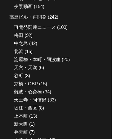
夜景動画
(154)
高層ビル・再開発
(242)
再開発関連ニュース
(100)
梅田
(92)
中之島
(42)
北浜
(15)
淀屋橋・本町・阿波座
(20)
天六・天満
(6)
谷町
(8)
京橋・OBP
(15)
難波・心斎橋
(34)
天王寺・阿倍野
(33)
堀江・西区
(8)
上本町
(13)
新大阪
(1)
弁天町
(7)