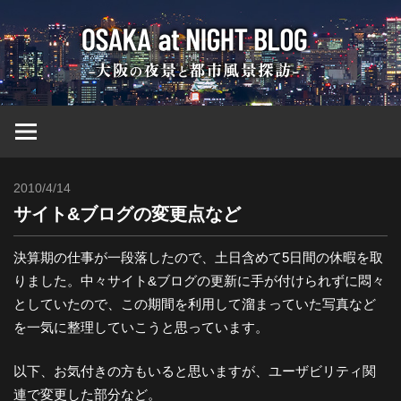
コ
大
ン
テ
ン
阪
ツ
へ
at
ス
キ
2010/4/14
Toshi
ッ
Nig
サイト&ブログの変更点など
プ
ブ
決算期の仕事が一段落したので、土日含めて5日間の休暇を取
りました。中々サイト&ブログの更新に手が付けられずに悶々
としていたので、この期間を利用して溜まっていた写真など
ロ
を一気に整理していこうと思っています。
グ
以下、お気付きの方もいると思いますが、ユーザビリティ関
連で変更した部分など。