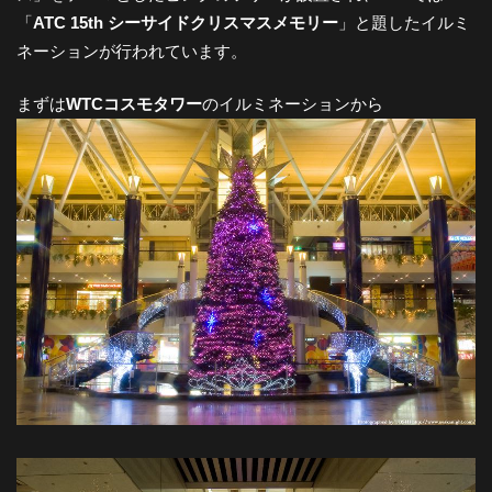
「
ATC 15th シーサイドクリスマスメモリー
」と題したイルミ
-
ネーションが行われています。
大
まずは
WTCコスモタワー
のイルミネーションから
阪
の
夜
景
と