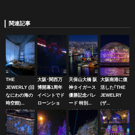
ナ
投
稿:
稿:
ビ
関連記事
ゲ
ー
シ
ョ
ン
THE
大阪･関西万
天保山大橋 阪
大阪南港に復
JEWERLY (旧
博開幕1周年
神タイガース
活した｢THE
なにわの海の
イベントでド
優勝記念パレ
JEWELRY
時空館)...
ローンショ
ード 特別...
(ザ...
ー...
2026.08.04
2025.11.24
2025.04.10
2026.04.13