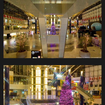
都
市
風
景
探
訪-