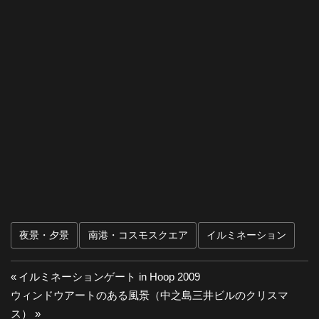
夜景・夕景
南港・コスモスクエア
イルミネーション
投
前
イルミネーションゲート in Hoop 2009
次
の
ウィンドウアートのある風景（中之島三井ビルのクリスマ
稿
の
投
ス）