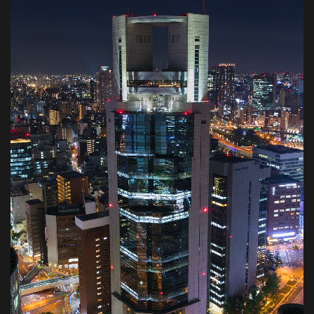
都
市
風
景
探
訪-