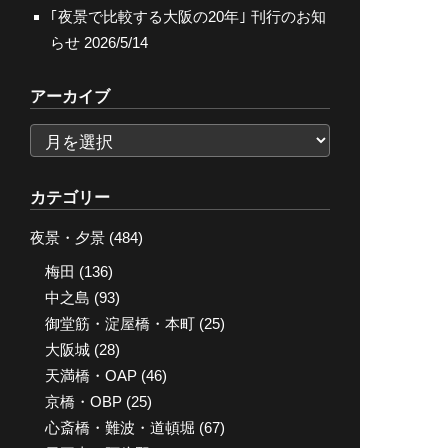
｢夜景で比較する大阪の20年｣ 刊行のお知
らせ
2026/5/14
アーカイブ
ア
ー
カ
カテゴリー
イ
夜景・夕景
(484)
ブ
梅田
(136)
中之島
(93)
御堂筋・淀屋橋・本町
(25)
大阪城
(28)
天満橋・OAP
(46)
京橋・OBP
(25)
心斎橋・難波・道頓堀
(67)