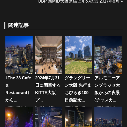
の
次
OBP 新MID大阪京橋ビルの夜景 2017年8月
稿
投
の
ナ
稿:
投
稿:
関連記事
ビ
ゲ
ー
シ
ョ
｢The 33 Cafe
2024年7月31
グラングリー
アルモニーア
ン
&
日に開業する
ン大阪 先行ま
ンブラッセ大
Restaurant｣
KITTE大阪
ちびらき100
阪からの夜景
から...
プ...
日前記念...
(チャスカ...
2026.03.28
2024.07.30
2024.05.30
2024.02.23