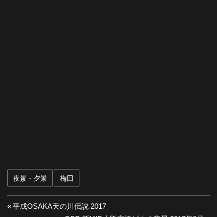
夜景・夕景
梅田
投
前
平成OSAKA天の川伝説 2017