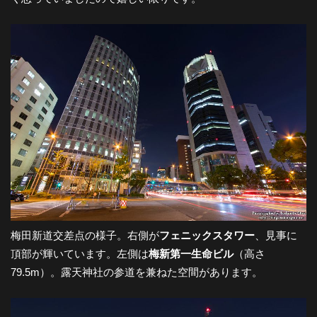
-
大
阪
の
夜
梅田新道交差点の様子。右側が
フェニックスタワー
、見事に
景
頂部が輝いています。左側は
梅新第一生命ビル
（高さ
79.5m）。露天神社の参道を兼ねた空間があります。
と