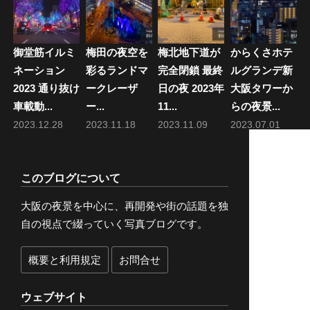
御堂筋イルミ
梅田の夜空を
梅北地下道が
からくさホテ
ネーション
彩るランドマ
完全閉鎖 最終
ルグランデ新
2023 通り抜け
ークレーザ
日の夜 2023年
大阪タワーか
車載動...
ー...
11...
らの夜景...
2023.12.28
2023.11.18
2023.11.09
2023.07.01
このブログについて
大阪の夜景を中心に、再開発や街の話題を独
自の視点で綴っていく写真ブログです。
概要と利用規定
お問合せ
ウェブサイト