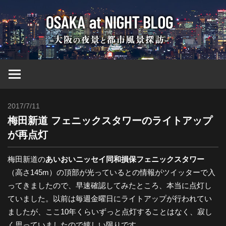
コ
大
ン
テ
ン
阪
ツ
へ
at
ス
キ
2017/7/11
Toshi
ッ
Nig
梅田新道 フェニックスタワーのライトアップ
プ
が再点灯
ブ
梅田新道の
あいおいニッセイ同和損保フェニックスタワー
（高さ145m）の頂部が光っているとの情報がツイッターで入
ロ
ってきましたので、早速確認してみたところ、本当に点灯し
ていました。以前は毎週金曜日にライトアップが行われてい
グ
ましたが、ここ10年くらいずっと点灯することはなく、寂し
く思っていましたので嬉しい限りです。