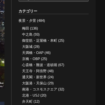
ー
カ
カテゴリー
イ
夜景・夕景
(484)
ブ
梅田
(136)
中之島
(93)
御堂筋・淀屋橋・本町
(25)
大阪城
(28)
天満橋・OAP
(46)
京橋・OBP
(25)
心斎橋・難波・道頓堀
(67)
天王寺・阿倍野
(48)
通天閣・新世界
(24)
大阪港・天保山
(29)
南港・コスモスクエア
(32)
北港・USJ
(20)
弁天町
(12)