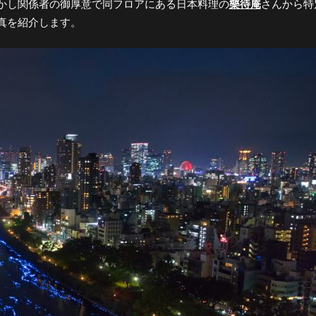
かし関係者の御厚意で同フロアにある日本料理の
樂待庵
さんから特
真を紹介します。