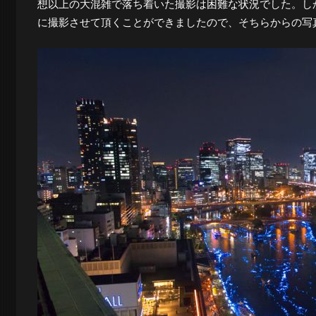
想以上の大混雑で落ち着いた撮影は困難な状況でした。し
ロ
に撮影させて頂くことができましたので、そちらからの写
グ
-
大
阪
の