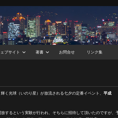
ウェブサイト
著書
お問合せ
リンク集
ht
く輝く光球（いのり星）が放流される七夕の定番イベント、
平成
開放するという実験が行われ、そちらに招待して頂いたのですが、