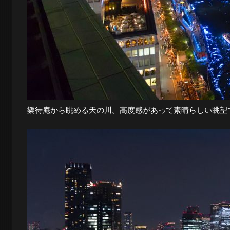
夜
景
と
樂待庵から眺める天の川。高度感があって素晴らしい眺望
都
市
風