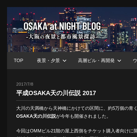
コ
ン
大
テ
ン
ツ
阪
へ
ス
TOP
夜景・夕景
高層ビル・再開発
キ
at
ッ
プ
2017/7/8
Toshi
平成OSAKA天の川伝説 2017
Nig
大川の天満橋から天神橋にかけての区間に、約5万個の青
OSAKA天の川伝説
が今年も開催されました。
ブ
今回はOMMビル21階の屋上西側をチケット購入者向けに