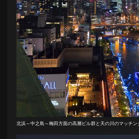
景
探
訪-
北浜～中之島～梅田方面の高層ビル群と天の川のマッチン