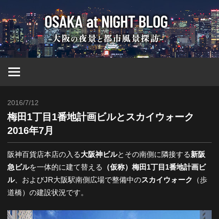
コ
大
ン
テ
ン
阪
ツ
へ
at
ス
キ
2016/7/12
Toshi
ッ
Nig
梅田1丁目1番地計画ビルとスカイウォーク
プ
2016年7月
ブ
阪神百貨店本店の入る
大阪神ビル
とその南側に隣接する
新阪
急ビル
を一体的に建て替える
（仮称）梅田1丁目1番地計画ビ
ロ
ル
、およびJR大阪駅南側広場で整備中の
スカイウォーク
（歩
道橋）の建設状況です。
グ