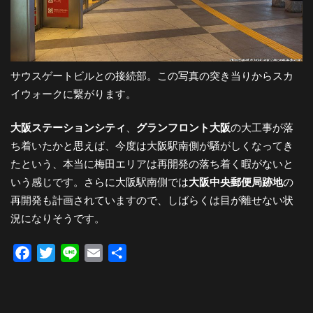
サウスゲートビルとの接続部。この写真の突き当りからスカ
イウォークに繋がります。
大阪ステーションシティ
、
グランフロント大阪
の大工事が落
ち着いたかと思えば、今度は大阪駅南側が騒がしくなってき
たという、本当に梅田エリアは再開発の落ち着く暇がないと
いう感じです。さらに大阪駅南側では
大阪中央郵便局跡地
の
再開発も計画されていますので、しばらくは目が離せない状
況になりそうです。
Facebook
Twitter
Line
Email
共
有