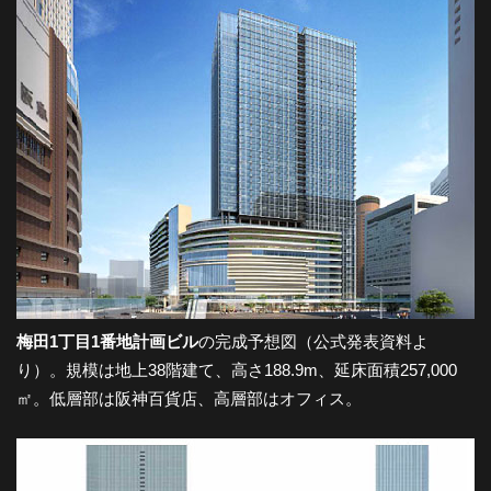
-
大
阪
の
夜
梅田1丁目1番地計画ビル
の完成予想図（公式発表資料よ
り）。規模は地上38階建て、高さ188.9m、延床面積257,000
景
㎡。低層部は阪神百貨店、高層部はオフィス。
と