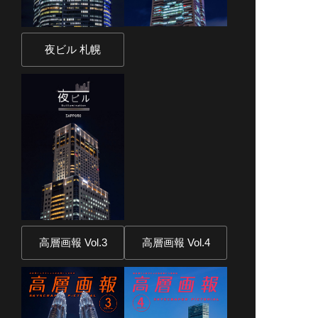
夜ビル 札幌
高層画報 Vol.3
高層画報 Vol.4