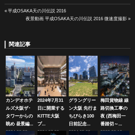
投
前
平成OSAKA天の川伝説 2016
の
次
夜景動画 平成OSAKA天の川伝説 2016 微速度撮影
稿
投
の
ナ
稿:
投
稿:
関連記事
ビ
ゲ
ー
シ
ョ
カンデオホテ
2024年7月31
グラングリー
梅田貨物線 線
ン
ルズ大阪ザ･
日に開業する
ン大阪 先行ま
路切換工事の
タワーからの
KITTE大阪
ちびらき100
夜 (西梅田一
眺め 昼景編...
プ...
日前記念...
番踏切～...
2024.08.02
2024.07.30
2024.05.30
2023.02.16