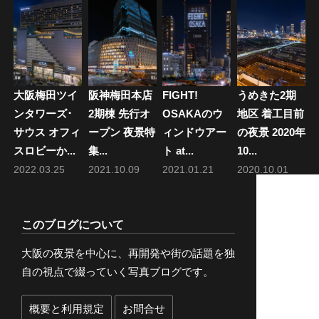
大阪梅田ツイ
阪神梅田本店
FIGHT!
うめきた2期
ンタワーズ･
2期棟 先行オ
OSAKAのウ
地区 着工目前
サウス オフィ
ープン 夜景特
ィンドウアー
の夜景 2020年
スロビーか...
集...
ト at...
10...
2022.03.25
2021.10.09
2021.01.21
2020.10.01
このブログについて
大阪の夜景を中心に、再開発や街の話題を独
自の視点で綴っていく写真ブログです。
概要と利用規定
お問合せ