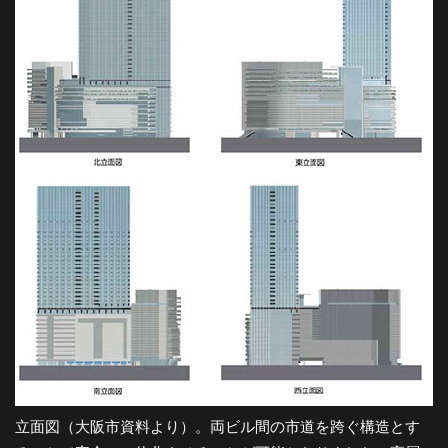
都
市
風
景
探
訪-
立面図（大阪市資料より）。両ビル間の市道を跨ぐ構造とす