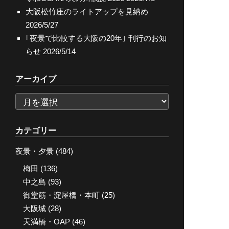
大阪松竹座のライトアップを見納め
2026/5/27
｢夜景で比較する大阪の20年｣ 刊行のお知
らせ
2026/5/14
アーカイブ
ア
ー
カ
カテゴリー
イ
夜景・夕景
(484)
ブ
梅田
(136)
中之島
(93)
御堂筋・淀屋橋・本町
(25)
大阪城
(28)
天満橋・OAP
(46)