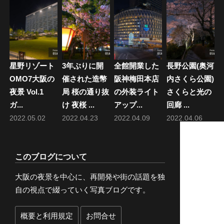
星野リゾート
3年ぶりに開
全館開業した
長野公園(奥河
OMO7大阪の
催された造幣
阪神梅田本店
内さくら公園)
夜景 Vol.1
局 桜の通り抜
の外装ライト
さくらと光の
ガ...
け 夜桜 ...
アップ...
回廊 ...
2022.05.02
2022.04.23
2022.04.09
2022.04.06
このブログについて
大阪の夜景を中心に、再開発や街の話題を独
自の視点で綴っていく写真ブログです。
概要と利用規定
お問合せ