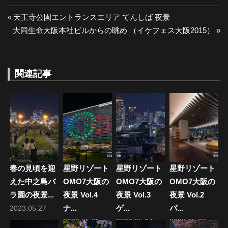
投
前
天王寺公園エントランスエリア てんしば 夜景
次
の
大同生命大阪本社ビルからの眺め （イケフェス大阪2015）
稿
の
投
ナ
投
稿:
稿:
関連記事
ビ
ゲ
ー
シ
ョ
春の見頃を迎
星野リゾート
星野リゾート
星野リゾート
ン
えた中之島バ
OMO7大阪の
OMO7大阪の
OMO7大阪の
ラ園の夜景...
夜景 Vol.4
夜景 Vol.3
夜景 Vol.2
ナ...
ゲ...
パ...
2023.05.27
2022.05.05
2022.05.04
2022.05.03