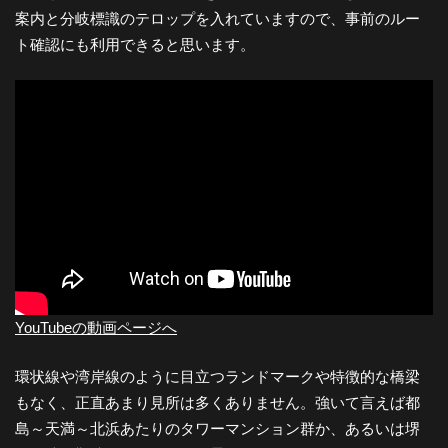
案内と分岐標識のテロップを入れていますので、事前のルー
-
ト確認にも利用できると思います。
大
阪
の
夜
YouTubeの動画ページへ
景
環状線や湾岸線のように目立つランドマークや特徴的な橋梁
と
もなく、正直あまり見所は多くありません。強いて言えば都
島～天満～北浜あたりのタワーマンション群か、あるいは堺