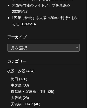
大阪松竹座のライトアップを見納め
2026/5/27
｢夜景で比較する大阪の20年｣ 刊行のお知
らせ
2026/5/14
アーカイブ
ア
ー
カ
カテゴリー
イ
夜景・夕景
(484)
ブ
梅田
(136)
中之島
(93)
御堂筋・淀屋橋・本町
(25)
大阪城
(28)
天満橋・OAP
(46)