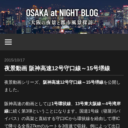
コ
大
ン
テ
ン
阪
ツ
へ
at
ス
キ
2015/10/17
Toshi
ッ
Nig
夜景動画 阪神高速12号守口線～15号堺線
プ
ブ
夜景動画シリーズ、
阪神高速12号守口線～15号堺線
を公開し
ました。
ロ
阪神高速の動画としては
1号環状線
、
13号東大阪線～4号湾岸
線
に続く第3弾ということになります。国道1号線（寝屋川バ
グ
イパス）の高架と直結する守口ICから環状線を経由して堺IC
で降りる全長27kmのルートを3倍速で収録。例によって出口