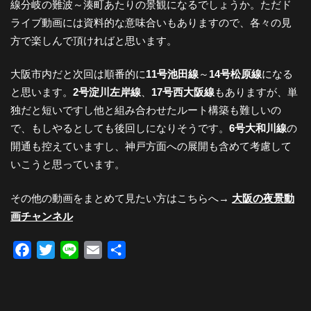
線分岐の難波～湊町あたりの景観になるでしょうか。ただド
都
ライブ動画には資料的な意味合いもありますので、各々の見
方で楽しんで頂ければと思います。
市
大阪市内だと次回は順番的に
11号池田線
～
14号松原線
になる
と思います。
2号淀川左岸線
、
17号西大阪線
もありますが、単
風
独だと短いですし他と組み合わせたルート構築も難しいの
で、もしやるとしても後回しになりそうです。
6号大和川線
の
景
開通も控えていますし、神戸方面への展開も含めて考慮して
いこうと思っています。
探
その他の動画をまとめて見たい方はこちらへ→
大阪の夜景動
画チャンネル
訪-
Facebook
Twitter
Line
Email
共
有