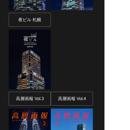
夜ビル 札幌
高層画報 Vol.3
高層画報 Vol.4