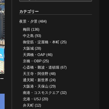
ー
カ
カテゴリー
イ
夜景・夕景
(484)
ブ
梅田
(136)
中之島
(93)
御堂筋・淀屋橋・本町
(25)
大阪城
(28)
天満橋・OAP
(46)
京橋・OBP
(25)
心斎橋・難波・道頓堀
(67)
天王寺・阿倍野
(48)
ー
通天閣・新世界
(24)
大阪港・天保山
(29)
南港・コスモスクエア
(32)
北港・USJ
(20)
弁天町
(12)