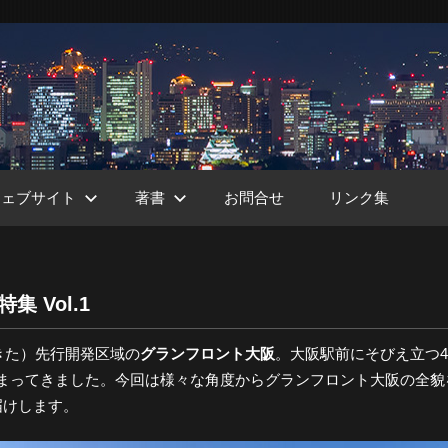
ウェブサイト
著書
お問合せ
リンク集
 Vol.1
ht
きた）先行開発区域の
グランフロント大阪
。大阪駅前にそびえ立つ
まってきました。今回は様々な角度からグランフロント大阪の全貌
届けします。