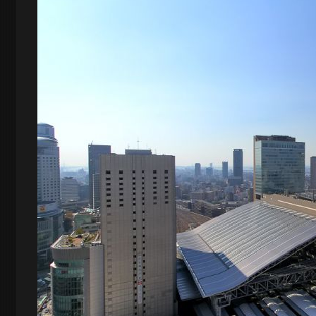
ロ
グ
-
大
阪
の