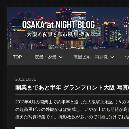
コ
ン
大
テ
ン
ツ
阪
へ
ス
TOP
夜景・夕景
高層ビル・再開発
キ
at
ッ
プ
2012/10/31
Toshi
開業まであと半年 グランフロント大阪 写真特集
Nig
2013年4月の開業まで約半年と迫った大阪駅北地区（うめ
の超高層ビルの外観がほぼ完成し、いやが上にも期待が高
ブ
捉えた写真特集です。撮影枚数が多いので2回に分けてお