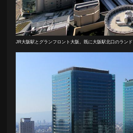
夜
景
JR大阪駅とグランフロント大阪。既に大阪駅北口のラン
と
都
市
風