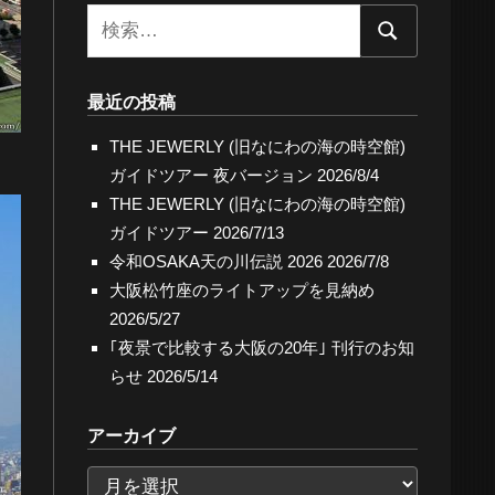
検
検
索:
索
最近の投稿
THE JEWERLY (旧なにわの海の時空館)
ガイドツアー 夜バージョン
2026/8/4
THE JEWERLY (旧なにわの海の時空館)
ガイドツアー
2026/7/13
令和OSAKA天の川伝説 2026
2026/7/8
大阪松竹座のライトアップを見納め
2026/5/27
｢夜景で比較する大阪の20年｣ 刊行のお知
らせ
2026/5/14
アーカイブ
ア