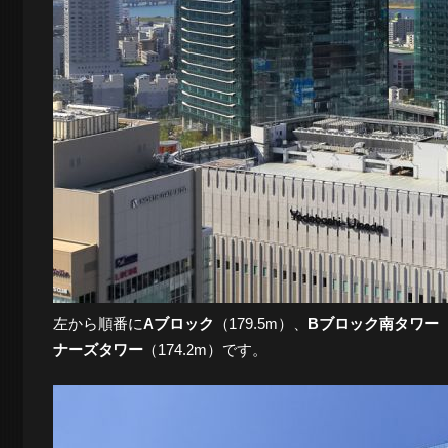
景
探
訪-
左から順番に
Aブロック
（179.5m）、
Bブロック南タワー
ナーズタワー
（174.2m）です。