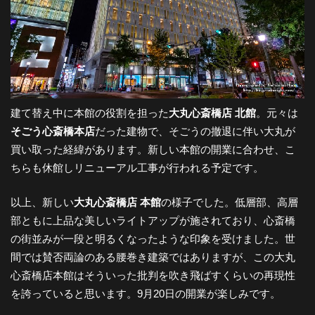
建て替え中に本館の役割を担った
大丸心斎橋店 北館
。元々は
そごう心斎橋本店
だった建物で、そごうの撤退に伴い大丸が
買い取った経緯があります。新しい本館の開業に合わせ、こ
ちらも休館しリニューアル工事が行われる予定です。
以上、新しい
大丸心斎橋店 本館
の様子でした。低層部、高層
部ともに上品な美しいライトアップが施されており、心斎橋
の街並みが一段と明るくなったような印象を受けました。世
間では賛否両論のある腰巻き建築ではありますが、この大丸
心斎橋店本館はそういった批判を吹き飛ばすくらいの再現性
を誇っていると思います。9月20日の開業が楽しみです。