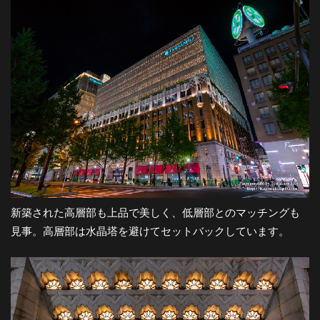
都
市
風
景
探
新築された高層部も上品で美しく、低層部とのマッチングも
見事。高層部は水晶塔を避けてセットバックしています。
訪-