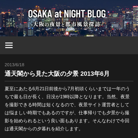
コ
大
ン
テ
ン
阪
ツ
へ
at
ス
キ
2013/6/18
Toshi
ッ
Nig
通天閣から見た大阪の夕景 2013年6月
プ
ブ
夏至にあたる6月21日前後から7月初頭くらいまでは一年のう
ちで最も日が長く、日没が19時以降となります。当然、夜景
を撮影できる時間は短くなるので、夜景サイト運営者として
ロ
は悩ましい時期でもあるのですが、仕事帰りでも夕景から撮
影を始められるという良い面もあります。そんなわけで今回
グ
は通天閣からの夕暮れを紹介します。