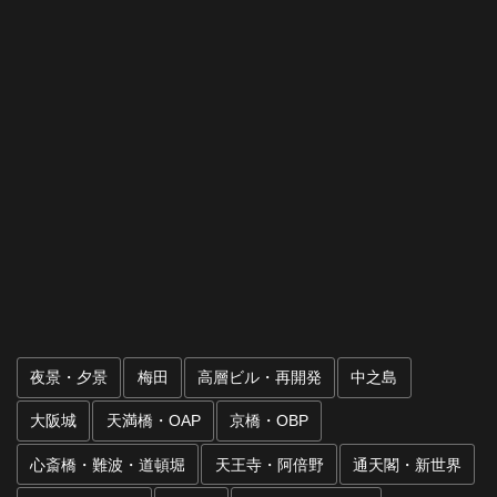
夜景・夕景
梅田
高層ビル・再開発
中之島
大阪城
天満橋・OAP
京橋・OBP
心斎橋・難波・道頓堀
天王寺・阿倍野
通天閣・新世界