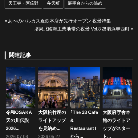
天王寺・阿倍野
弁天町
展望台からの眺め
投
前
あべのハルカス近鉄本店が先行オープン 夜景特集
の
次
堺泉北臨海工業地帯の夜景 Vol.8 築港浜寺西町
稿
投
の
ナ
稿:
投
稿:
関連記事
ビ
ゲ
ー
シ
ョ
令和OSAKA
大阪松竹座の
｢The 33 Cafe
大阪府庁舎本
ン
天の川伝説
ライトアップ
&
館のライトア
2026...
を見納め...
Restaurant｣
ップがスター
から...
ト...
2026.07.08
2026.05.27