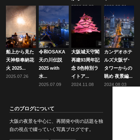
2026.03.28
2026.02.21
船上から見た
令和OSAKA
大阪城天守閣
カンデオホテ
天神祭奉納花
天の川伝説
再建93周年記
ルズ大阪ザ･
火 2025...
2025 with
念 8色特別ラ
タワーからの
水...
イトア...
眺め 夜景編...
2025.07.26
2025.07.09
2024.11.08
2024.08.03
このブログについて
大阪の夜景を中心に、再開発や街の話題を独
自の視点で綴っていく写真ブログです。