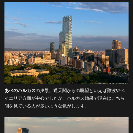
-
大
阪
の
夜
あべのハルカス
の夕景。通天閣からの眺望といえば難波やベ
イエリア方面が中心でしたが、ハルカス効果で現在はこちら
景
側を見ている人が多いような気がします。
と