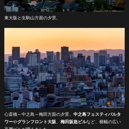
東大阪と生駒山方面の夕景。
心斎橋～中之島～梅田方面の夕景。
中之島フェスティバルタ
ワー
や
グランフロント大阪
、
梅田阪急ビル
など、横幅の広い