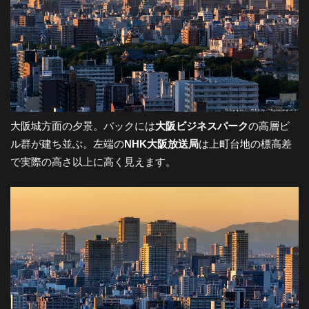
大阪城方面の夕景。バックには
大阪ビジネスパーク
の高層ビ
ル群が建ち並ぶ。左端の
NHK大阪放送局
は上町台地の標高差
で実際の高さ以上に高く見えます。