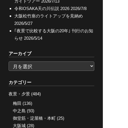
ガイドツアー
2026/7/13
令和OSAKA天の川伝説 2026
2026/7/8
大阪松竹座のライトアップを見納め
2026/5/27
｢夜景で比較する大阪の20年｣ 刊行のお知
らせ
2026/5/14
アーカイブ
ア
ー
カ
カテゴリー
イ
夜景・夕景
(484)
ブ
梅田
(136)
中之島
(93)
御堂筋・淀屋橋・本町
(25)
大阪城
(28)