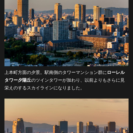
都
市
風
景
上本町方面の夕景。駅南側のタワーマンション群に
ローレル
探
タワー夕陽丘
のツインタワーが加わり、以前よりもさらに見
栄えのするスカイラインになりました。
訪-