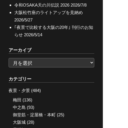
令和OSAKA天の川伝説 2026
2026/7/8
大阪松竹座のライトアップを見納め
2026/5/27
｢夜景で比較する大阪の20年｣ 刊行のお知
らせ
2026/5/14
アーカイブ
ア
ー
カ
カテゴリー
イ
夜景・夕景
(484)
ブ
梅田
(136)
中之島
(93)
御堂筋・淀屋橋・本町
(25)
大阪城
(28)