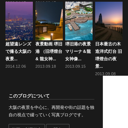
2020.04.15
2016.09.17
2015.10.17
超望遠レンズ
夜景動画 堺旧
堺旧港の夜景
日本最古の木
で撮る大阪の
港 （旧堺燈台
マリーナ＆龍
造洋式灯台 旧
夜景...
& 龍女神...
女神像...
堺燈台の夜
景...
2014.12.06
2013.09.18
2013.09.15
2013.09.08
このブログについて
大阪の夜景を中心に、再開発や街の話題を独
自の視点で綴っていく写真ブログです。