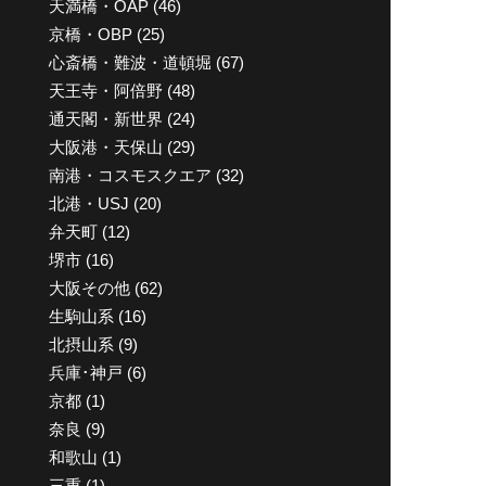
天満橋・OAP
(46)
京橋・OBP
(25)
心斎橋・難波・道頓堀
(67)
天王寺・阿倍野
(48)
通天閣・新世界
(24)
大阪港・天保山
(29)
南港・コスモスクエア
(32)
北港・USJ
(20)
弁天町
(12)
堺市
(16)
大阪その他
(62)
生駒山系
(16)
北摂山系
(9)
兵庫･神戸
(6)
京都
(1)
奈良
(9)
和歌山
(1)
三重
(1)