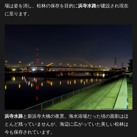
場は姿を消し、松林の保存を目的に
浜寺水路
が建設され現在
-
に至ります。
大
阪
の
夜
景
浜寺水路
と新浜寺大橋の夜景。海水浴場だった頃の面影はほ
と
とんど残っていませんが、海辺に広がっていた美しい松林は
今も保存されています。