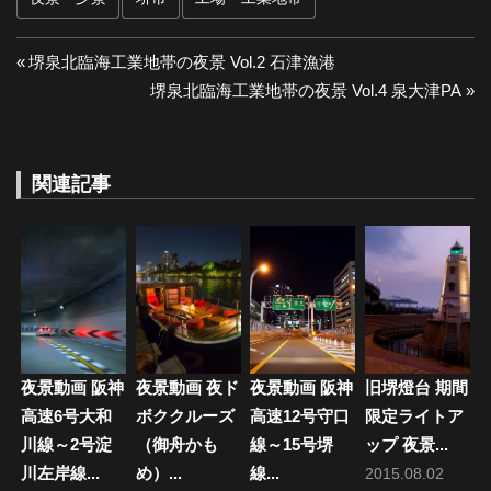
投
前
堺泉北臨海工業地帯の夜景 Vol.2 石津漁港
の
次
堺泉北臨海工業地帯の夜景 Vol.4 泉大津PA
稿
投
の
ナ
稿:
投
稿:
関連記事
ビ
ゲ
ー
シ
ョ
夜景動画 阪神
夜景動画 夜ド
夜景動画 阪神
旧堺燈台 期間
ン
高速6号大和
ボククルーズ
高速12号守口
限定ライトア
川線～2号淀
（御舟かも
線～15号堺
ップ 夜景...
川左岸線...
め）...
線...
2015.08.02