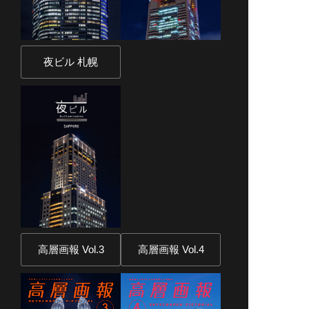
夜ビル 札幌
高層画報 Vol.3
高層画報 Vol.4