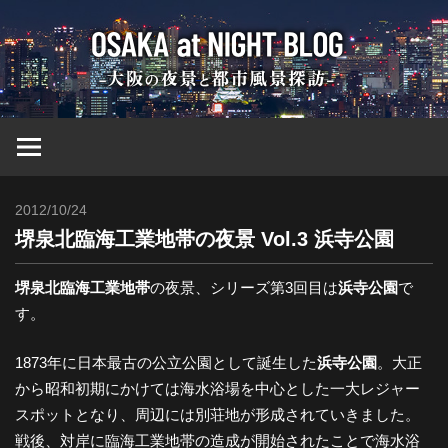
コ
大
ン
テ
ン
阪
ツ
へ
at
ス
キ
2012/10/24
Toshi
ッ
Nig
堺泉北臨海工業地帯の夜景 Vol.3 浜寺公園
プ
ブ
堺泉北臨海工業地帯
の夜景、シリーズ第3回目は
浜寺公園
で
す。
ロ
1873年に日本最古の公立公園として誕生した
浜寺公園
。大正
から昭和初期にかけては海水浴場を中心とした一大レジャー
グ
スポットとなり、周辺には別荘地が形成されていきました。
戦後、対岸に臨海工業地帯の造成が開始されたことで海水浴