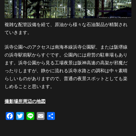
複雑な配管設備を経て、原油から様々な石油製品が精製され
ていきます。
浜寺公園へのアクセスは南海本線浜寺公園駅、または阪堺線
の浜寺駅前駅からすぐです。公園内には府営の駐車場もあり
ます。浜寺公園から見る工場夜景は阪神高速の高架が邪魔だ
ったりしますが、静かに流れる浜寺水路との調和は中々素晴
らしいものがありますので、普通の夜景スポットとしても楽
しめることと思います。
撮影場所周辺の地図
Facebook
Twitter
Line
Email
共
有