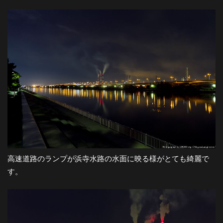
都
市
風
景
探
高速道路のランプが浜寺水路の水面に映る様がとても綺麗で
訪-
す。