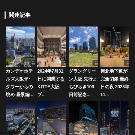
ナ
稿:
投
稿:
関連記事
ビ
ゲ
ー
シ
ョ
カンデオホテ
2024年7月31
グラングリー
梅北地下道が
ン
ルズ大阪ザ･
日に開業する
ン大阪 先行ま
完全閉鎖 最終
タワーからの
KITTE大阪
ちびらき100
日の夜 2023年
眺め 昼景編...
プ...
日前記念...
11...
2024.08.02
2024.07.30
2024.05.30
2023.11.09