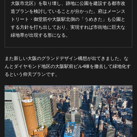
大阪市北区）を取り壊し、跡地に公園を建設する都市改
-
造プランを検討していることが分かった。府はメーンス
トリート・御堂筋や大阪駅北側の「うめきた」も公園と
大
する方針を打ち出しており、実現すれば市街地に巨大な
緑地帯が出現する形になる。
阪
また新しい大阪のグランドデザイン構想が出てきました。な
の
んとダイヤモンド地区の大阪駅前ビル4棟を撤去して緑地化す
るという仰天プランです。
夜
景
と