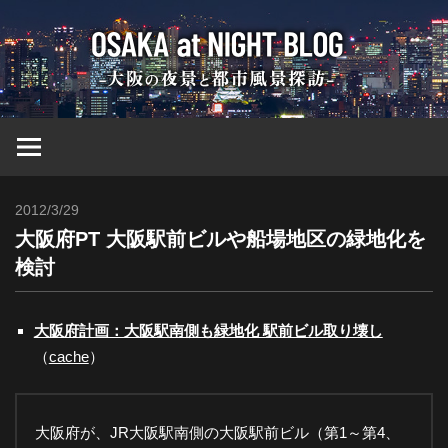
コ
大
ン
テ
ン
阪
ツ
へ
at
ス
キ
2012/3/29
Toshi
ッ
Nig
大阪府PT 大阪駅前ビルや船場地区の緑地化を
プ
検討
ブ
大阪府計画：大阪駅南側も緑地化 駅前ビル取り壊し
ロ
（
cache
）
グ
大阪府が、JR大阪駅南側の大阪駅前ビル（第1～第4、