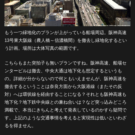
もう一つ緑地化のプランが上がっている船場周辺。阪神高速
13号東大阪線（農人橋～信濃橋間）を撤去し緑地化するとい
う計画。場所は大体写真の範囲です。
こちらもまた突拍子も無いプランですね。阪神高速、船場セ
ンタービルは撤去、中央大通は地下化も想定するというも
の。詳細が分からないので何ともいえませんが、阪神高速を
撤去するということは奈良方面から大阪港線（またその反
対）へは環状線を経由することになる？それとも阪神高速も
地下化？地下鉄中央線との兼ね合いは？など突っ込みどころ
満載で、本当にきちんと考えて発表しているのかすら疑問で
す。上記のような交通事情を考えると実現性は低いといわざ
るを得ません。