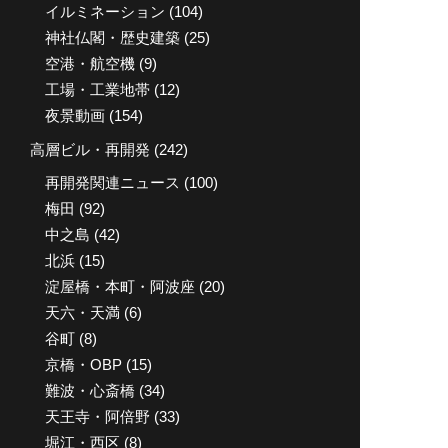
イルミネーション
(104)
神社仏閣・歴史建築
(25)
空港・航空機
(9)
工場・工業地帯
(12)
夜景動画
(154)
高層ビル・再開発
(242)
再開発関連ニュース
(100)
梅田
(92)
中之島
(42)
北浜
(15)
淀屋橋・本町・阿波座
(20)
天六・天満
(6)
谷町
(8)
京橋・OBP
(15)
難波・心斎橋
(34)
天王寺・阿倍野
(33)
堀江・西区
(8)