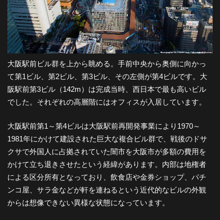
都
市
大阪駅前ビル群を上から眺める。手前中央から奥側に向かっ
風
て第1ビル、第2ビル、第3ビル、その左側が第4ビルです。大
阪駅前第3ビル（142m）は完成当時、西日本で最も高いビル
景
でした。それぞれの高層階にはオフィスが入居しています。
大阪駅前第1～第4ビルは大阪駅前再開発事業により1970～
探
1981年にかけて建設された巨大な複合ビル群で、戦後のドサ
クサで外国人に占拠されていた闇市を大阪市が多額の費用を
訪-
かけて立ち退きさせたという経緯があります。内部は地権者
による区分所有となっており、飲食店や金券ショップ、パチ
ンコ屋、サラ金などが軒を連ねるという近代的なビルの外観
からは想像できない異様な状態になっています。