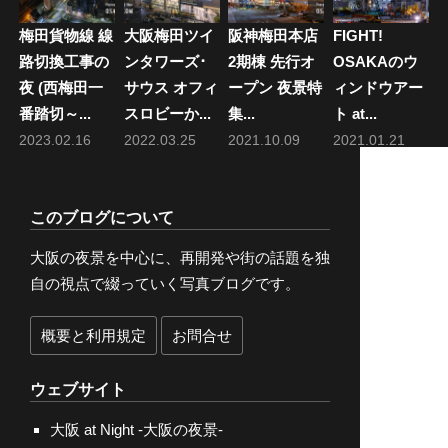
梅田貨物線 線
大阪梅田ツイ
阪神梅田本店
FIGHT!
路切換工事の
ンタワーズ･
2期棟 先行オ
OSAKAのウ
夜 (西梅田一
サウス オフィ
ープン 夜景特
ィンドウアー
番踏切～...
スロビーか...
集...
ト at...
2023.02.16
2022.03.25
2021.10.09
2021.01.21
このブログについて
大阪の夜景を中心に、再開発や街の話題を独
自の視点で綴っていく写真ブログです。
概要と利用規定
お問合せ
ウェブサイト
大阪 at Night -大阪の夜景-