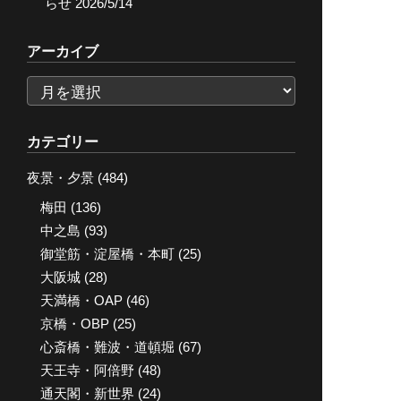
らせ
2026/5/14
アーカイブ
ア
ー
カ
カテゴリー
イ
夜景・夕景
(484)
ブ
梅田
(136)
中之島
(93)
御堂筋・淀屋橋・本町
(25)
大阪城
(28)
天満橋・OAP
(46)
京橋・OBP
(25)
心斎橋・難波・道頓堀
(67)
天王寺・阿倍野
(48)
通天閣・新世界
(24)