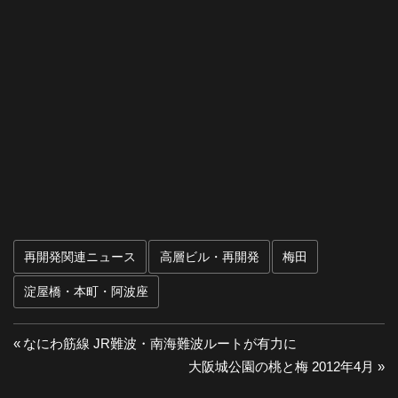
再開発関連ニュース
高層ビル・再開発
梅田
淀屋橋・本町・阿波座
投
前
なにわ筋線 JR難波・南海難波ルートが有力に
の
次
大阪城公園の桃と梅 2012年4月
稿
投
の