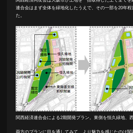
連合会はまず全体を緑地化したうえで、その一部を20年
夜
た。
景
と
都
市
関西経済連合会による2期開発プラン。東側を恒久緑地、
風
両方のプランに目を通してみて、より魅力を感じたのは関