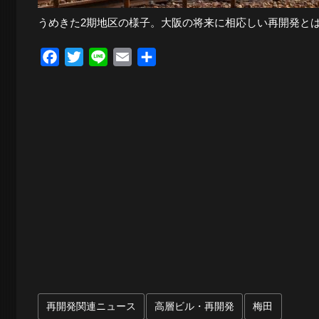
うめきた2期地区の様子。大阪の将来に相応しい再開発とは
Facebook
Twitter
Line
Email
共
有
再開発関連ニュース
高層ビル・再開発
梅田