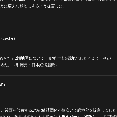
えた広大な緑地にするよう提言した。
（
cache
）
うめきた」2期地区について、まず全体を緑地化したうえで、その一
とめた。（引用元：日本経済新聞）
DF）
て、関西を代表する2つの経済団体が相次いで緑地化を提言しました
緑地化、防災拠点とする
大阪セントラルパーク（仮称）
を、関西経