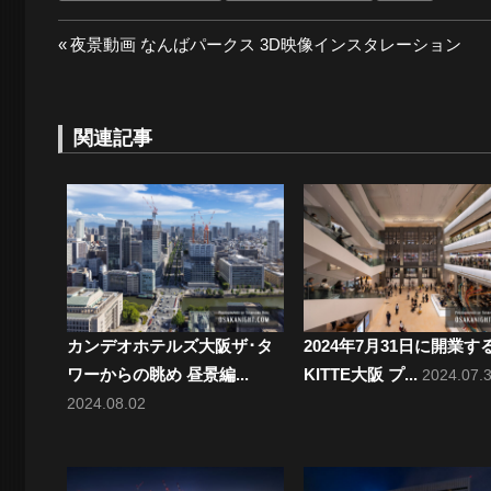
投
前
夜景動画 なんばパークス 3D映像インスタレーション
の
稿
投
ナ
稿:
関連記事
ビ
ゲ
ー
シ
ョ
カンデオホテルズ大阪ザ･タ
2024年7月31日に開業す
ワーからの眺め 昼景編...
KITTE大阪 プ...
2024.07.
ン
2024.08.02