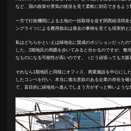
など、国の政策や景気の状況を見て柔軟に対応できるよう
景
一方で行政機関による土地の一括取得を促す関西経済同友
ングライツによる費用捻出は過去の事例を見ても現実的と
探
私はどちらかといえば緑地化に賛成のポジションだったの
した。2期地区の周囲を歩いてみると分かるのですが、敷
訪-
なものになる可能性が高いのです。（どう頑張っても大阪
それなら1期地区と同様にオフィス、商業施設を中心にし
したコンペを行い、本当に進出意欲のある企業の存在を確
て、盲目的に緑地化へ進んでしまう方がずっと怖いような