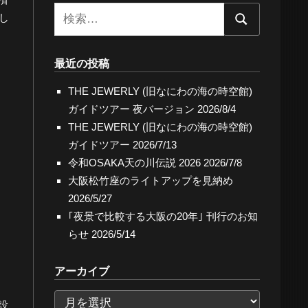
検
し
検
索:
索
最近の投稿
THE JEWERLY (旧なにわの海の時空館)
ガイドツアー 夜バージョン
2026/8/4
THE JEWERLY (旧なにわの海の時空館)
ガイドツアー
2026/7/13
令和OSAKA天の川伝説 2026
2026/7/8
大阪松竹座のライトアップを見納め
2026/5/27
｢夜景で比較する大阪の20年｣ 刊行のお知
らせ
2026/5/14
アーカイブ
。
ア
設