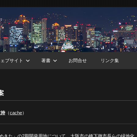
ウェブサイト
著書
お問合せ
リンク集
案
ht
支持
（
cache
）
うめきた」の2期開発用地について、大阪市の橋下徹市長らの緑地化