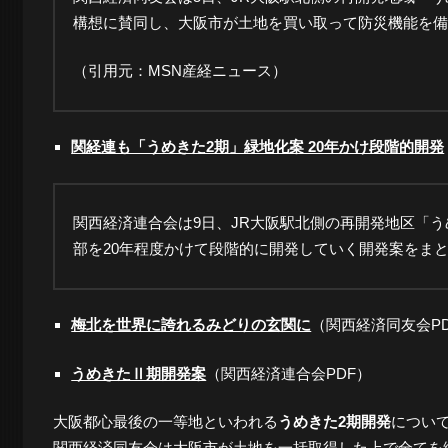
ロ
構想に賛同し、大阪市が土地を買い取って防災機能を備
（引用元：MSN産経ニュース）
グ
関経連も「うめきた2期」緑地化案 20年かけ段階的開発
-
関西経済連合会は9日、JR大阪駅北側の再開発地区「
大
部を20年程度かけて段階的に開発していく開発案をま
阪
梅北を世界に誇れるみどりの玄関に
（関西経済同友会P
うめきたⅡ期開発案
（関西経済連合会PDF）
の
大阪都心最後の一等地といわれる
うめきた2期開発
につい
関西経済同友会は大阪市が土地を一括取得した上で全てを