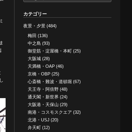
ー
カ
カテゴリー
イ
ミ
夜景・夕景
(484)
ブ
梅田
(136)
ま
中之島
(93)
端
御堂筋・淀屋橋・本町
(25)
大阪城
(28)
天満橋・OAP
(46)
と
京橋・OBP
(25)
し
心斎橋・難波・道頓堀
(67)
天王寺・阿倍野
(48)
通天閣・新世界
(24)
大阪港・天保山
(29)
南港・コスモスクエア
(32)
北港・USJ
(20)
弁天町
(12)