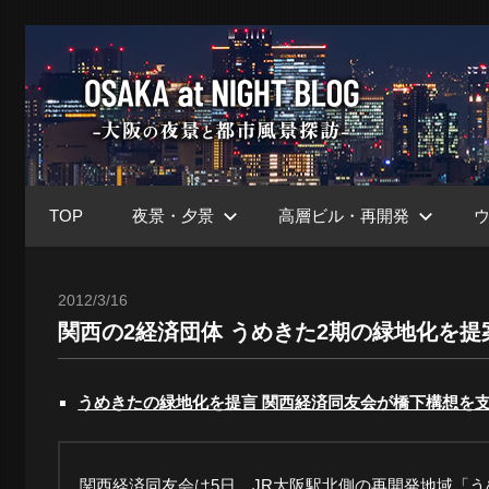
コ
ン
大
テ
ン
ツ
阪
へ
ス
TOP
夜景・夕景
高層ビル・再開発
キ
at
ッ
プ
2012/3/16
Toshi
関西の2経済団体 うめきた2期の緑地化を提
Nig
うめきたの緑地化を提言 関西経済同友会が橋下構想を
ブ
関西経済同友会は5日、JR大阪駅北側の再開発地域「