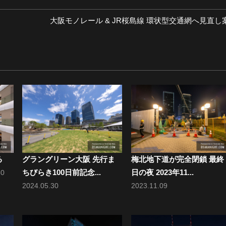
次
大阪モノレール & JR桜島線 環状型交通網へ見直し
の
投
稿:
る
グラングリーン大阪 先行ま
梅北地下道が完全閉鎖 最終
ちびらき100日前記念...
日の夜 2023年11...
30
2024.05.30
2023.11.09