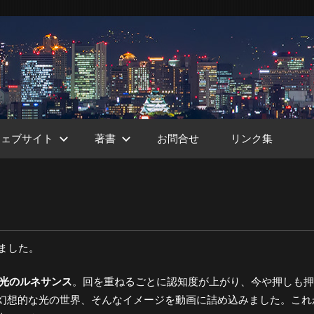
ウェブサイト
著書
お問合せ
リンク集
ht
ました。
A光のルネサンス
。回を重ねるごとに認知度が上がり、今や押しも押
幻想的な光の世界、そんなイメージを動画に詰め込みました。これ