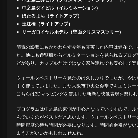
中之島ダイビル（イルミネーション）
景
ほたるまち（ライトアップ）
玉江橋（ライトアップ）
リーガロイヤルホテル（壁面クリスマスツリー）
探
節電の影響にもかかわらず今年も充実した内容は健在で、
た。他にも遊覧船からイルミネーションを見られるプログ
訪-
どがあり、カップルだけではなく家族連れでも安心して楽
ウォールタペストリーを見たのは久しぶりでしたが、やは
手く使っていました。また大阪市中央公会堂でもエミレーツ航空が協
こちらは3Dマッピングを使用した斬新な映像表現を楽し
プログラムは中之島の東側が中心となっていますので、ル
んでいくのがベストだと思います。ウォールタペストリーの
時間程度の待ち時間が必要になります。時間的余裕がない
まう方がいいかもしれませんね。