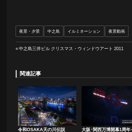
夜景・夕景
中之島
イルミネーション
夜景動画
投
前
中之島三井ビル クリスマス・ウィンドウアート 2011
の
稿
投
ナ
稿:
関連記事
ビ
ゲ
ー
シ
ョ
令和OSAKA天の川伝説
大阪･関西万博開幕1周年