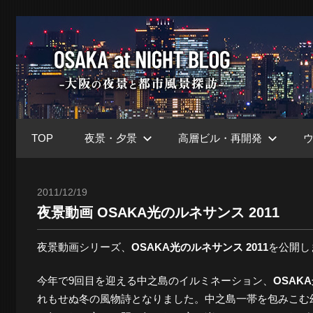
コ
ン
大
テ
ン
ツ
阪
へ
ス
TOP
夜景・夕景
高層ビル・再開発
キ
at
ッ
プ
2011/12/19
Toshi
夜景動画 OSAKA光のルネサンス 2011
Nig
夜景動画シリーズ、
OSAKA光のルネサンス 2011
を公開し
ブ
今年で9回目を迎える中之島のイルミネーション、
OSAK
れもせぬ冬の風物詩となりました。中之島一帯を包みこむ