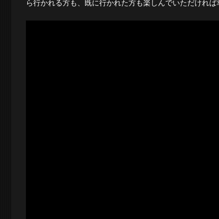
ら行かれる方も、既に行かれた方も楽しんでいただければ
ロ
グ
-
大
阪
の