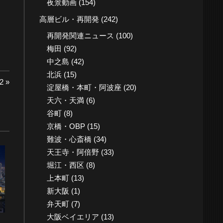
夜景動画
(154)
高層ビル・再開発
(242)
再開発関連ニュース
(100)
梅田
(92)
中之島
(42)
北浜
(15)
2
淀屋橋・本町・阿波座
(20)
天六・天満
(6)
谷町
(8)
京橋・OBP
(15)
難波・心斎橋
(34)
天王寺・阿倍野
(33)
堀江・西区
(8)
上本町
(13)
新大阪
(1)
弁天町
(7)
大阪ベイエリア
(13)