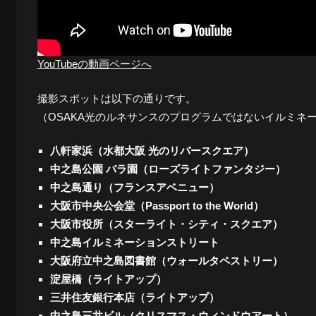
夜
YouTubeの動画ページへ
景
撮影スポットは以下の通りです。
（OSAKA光のルネサンスのプログラムではないイルミネ
と
八軒家浜（水都大阪 光のリバースクエア）
中之島公園 バラ園（ローズライトファンタジー）
都
中之島通り（フランスアベニュー）
大阪市中央公会堂（Passport to the World）
大阪市役所（スターライト・シティ・スクエア）
市
中之島イルミネーションストリート
大阪府立中之島図書館（ウォールタペストリー）
淀屋橋（ライトアップ）
風
三井住友銀行本店（ライトアップ）
中之島三井ビル（クリスマス・ウィンドウアート）