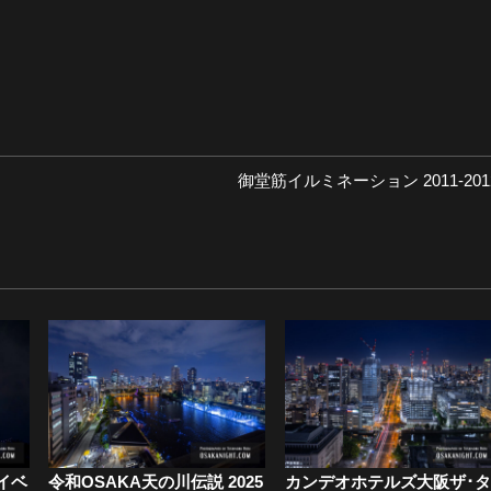
次
御堂筋イルミネーション 2011-201
の
投
稿:
イベ
令和OSAKA天の川伝説 2025
カンデオホテルズ大阪ザ･タ