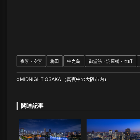
夜景・夕景
梅田
中之島
御堂筋・淀屋橋・本町
投
前
MIDNIGHT OSAKA （真夜中の大阪市内）
の
稿
投
ナ
稿:
関連記事
ビ
ゲ