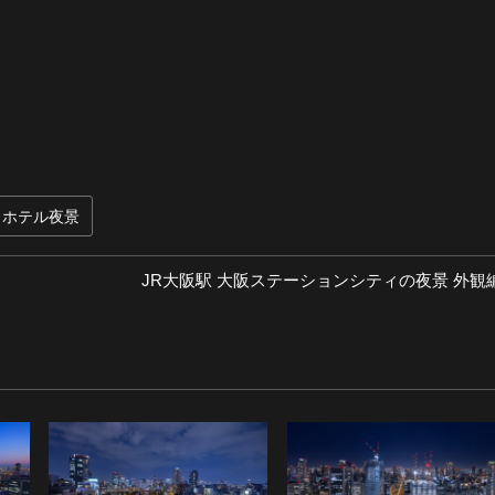
ホテル夜景
次
JR大阪駅 大阪ステーションシティの夜景 外観
の
投
稿: