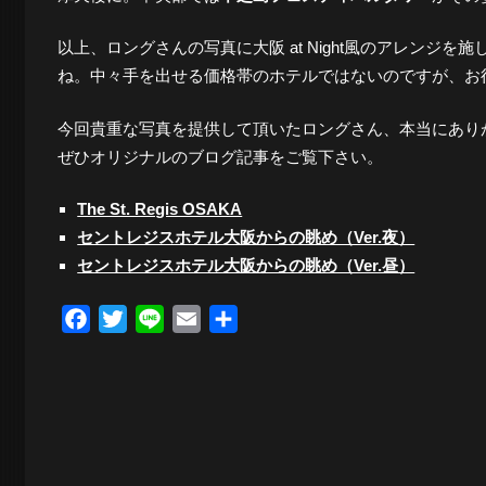
景
以上、ロングさんの写真に大阪 at Night風のアレン
ね。中々手を出せる価格帯のホテルではないのですが、お
探
今回貴重な写真を提供して頂いたロングさん、本当にあり
ぜひオリジナルのブログ記事をご覧下さい。
The St. Regis OSAKA
訪-
セントレジスホテル大阪からの眺め（Ver.夜）
セントレジスホテル大阪からの眺め（Ver.昼）
Facebook
Twitter
Line
Email
共
有