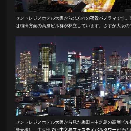
夜
セントレジスホテル大阪から北方向の夜景パノラマです。
は梅田方面の高層ビル群が林立しています。さすが大阪の
景
と
都
市
風
セントレジスホテル大阪から見た梅田～中之島の高層ビル
摩天楼に。中央部では
中之島フェスティバルタワー
がその