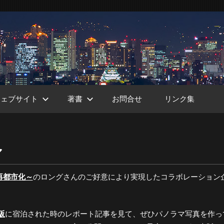
ウェブサイト
著書
お問合せ
リンク集
マ
ht
大阪再都市化～
のロングさんのご好意により実現したコラボレーション
阪
に宿泊された時のレポート記事を見て、ぜひパノラマ写真を作っ