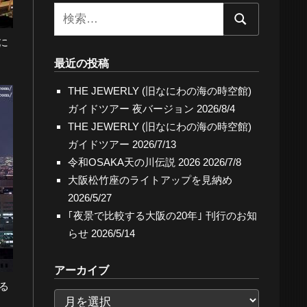
検
検
索:
に
索
最近の投稿
THE JEWERLY (旧なにわの海の時空館)
ガイドツアー 夜バージョン
2026/8/4
THE JEWERLY (旧なにわの海の時空館)
ガイドツアー
2026/7/13
令和OSAKA天の川伝説 2026
2026/7/8
大阪松竹座のライトアップを見納め
2026/5/27
｢夜景で比較する大阪の20年｣ 刊行のお知
らせ
2026/5/14
アーカイブ
る
ア