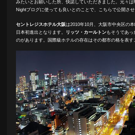
みたいとお願いした所、快諾していただきました。元々はRe-ur
ロ
Nightブログに使っても良いとのことで、こちらで公開さ
セントレジスホテル大阪
は2010年10月、大阪市中央区の
グ
日本初進出となります。
リッツ・カールトン
もそうであっ
のがあります。国際級ホテルの存在はその都市の格を表す
-
大
阪
の