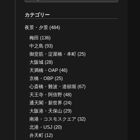
ー
カ
カテゴリー
イ
夜景・夕景
(484)
ブ
梅田
(136)
中之島
(93)
御堂筋・淀屋橋・本町
(25)
大阪城
(28)
天満橋・OAP
(46)
京橋・OBP
(25)
心斎橋・難波・道頓堀
(67)
天王寺・阿倍野
(48)
通天閣・新世界
(24)
大阪港・天保山
(29)
南港・コスモスクエア
(32)
北港・USJ
(20)
弁天町
(12)