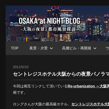
コ
ン
大
テ
ン
ツ
阪
へ
ス
TOP
夜景・夕景
高層ビル・再開発
キ
at
ッ
プ
2011/5/10
Toshi
セントレジスホテル大阪からの夜景パノラ
Nig
今回は相互リンクして頂いている
Re-urbanization ～
画です。
ブ
ロングさんが大阪の最高級ホテル、
セントレジスホテル大