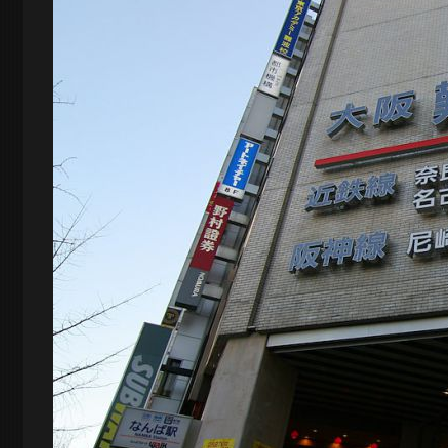
夜
景
と
都
市
風