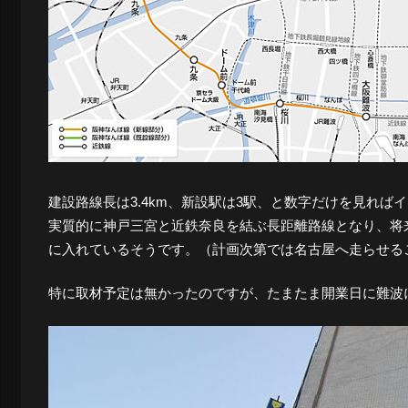
ロ
グ
-
建設路線長は3.4km、新設駅は3駅、と数字だけを見れ
大
実質的に神戸三宮と近鉄奈良を結ぶ長距離路線となり、将
に入れているそうです。（計画次第では名古屋へ走らせる
阪
特に取材予定は無かったのですが、たまたま開業日に難波
の