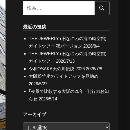
検
検
索:
索
最近の投稿
THE JEWERLY (旧なにわの海の時空館)
ガイドツアー 夜バージョン
2026/8/4
THE JEWERLY (旧なにわの海の時空館)
ガイドツアー
2026/7/13
令和OSAKA天の川伝説 2026
2026/7/8
大阪松竹座のライトアップを見納め
2026/5/27
｢夜景で比較する大阪の20年｣ 刊行のお知
らせ
2026/5/14
アーカイブ
ア