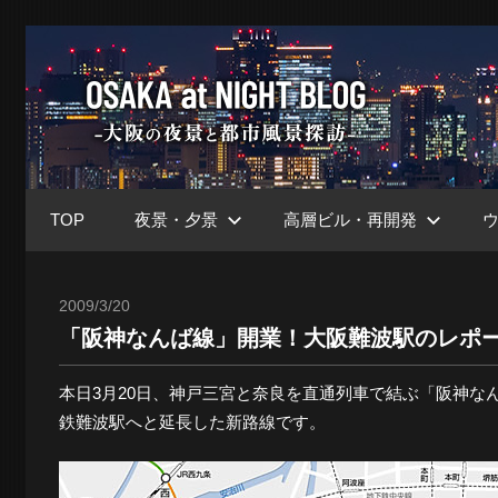
コ
ン
大
テ
ン
ツ
阪
へ
ス
TOP
夜景・夕景
高層ビル・再開発
キ
at
ッ
プ
2009/3/20
Toshi
「阪神なんば線」開業！大阪難波駅のレポ
Nig
本日3月20日、神戸三宮と奈良を直通列車で結ぶ「阪神な
鉄難波駅へと延長した新路線です。
ブ