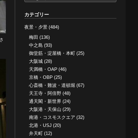
ー
カ
カテゴリー
イ
夜景・夕景
(484)
ブ
梅田
(136)
さ
中之島
(93)
御堂筋・淀屋橋・本町
(25)
大阪城
(28)
天満橋・OAP
(46)
京橋・OBP
(25)
心斎橋・難波・道頓堀
(67)
天王寺・阿倍野
(48)
通天閣・新世界
(24)
大阪港・天保山
(29)
南港・コスモスクエア
(32)
北港・USJ
(20)
弁天町
(12)