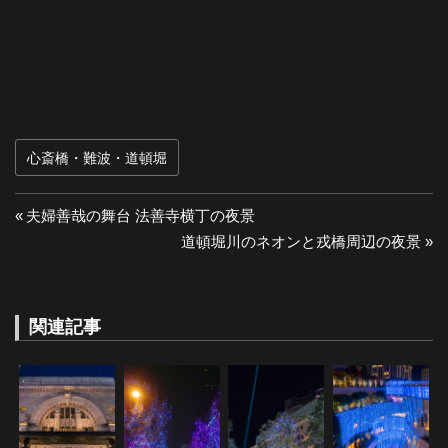
心斎橋・難波・道頓堀
投
前
夫婦善哉の舞台 法善寺横丁の夜景
の
次
道頓堀川のネオンと戎橋周辺の夜景
稿
投
の
ナ
稿:
投
稿:
関連記事
ビ
ゲ
ー