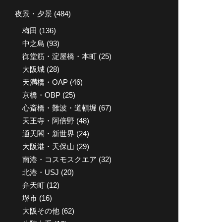
イ
夜景・夕景
(484)
ブ
梅田
(136)
中之島
(93)
御堂筋・淀屋橋・本町
(25)
大阪城
(28)
天満橋・OAP
(46)
京橋・OBP
(25)
心斎橋・難波・道頓堀
(67)
天王寺・阿倍野
(48)
通天閣・新世界
(24)
大阪港・天保山
(29)
南港・コスモスクエア
(32)
北港・USJ
(20)
弁天町
(12)
堺市
(16)
大阪その他
(62)