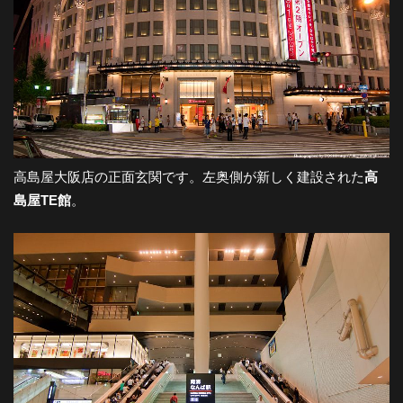
高島屋大阪店の正面玄関です。左奥側が新しく建設された
高
島屋TE館
。