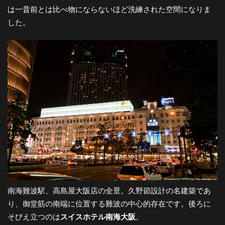
は一昔前とは比べ物にならないほど洗練された空間になりま
-
した。
大
阪
の
夜
景
南海難波駅、高島屋大阪店の全景。久野節設計の名建築であ
と
り、御堂筋の南端に位置する難波の中心的存在です。後ろに
そびえ立つのは
スイスホテル南海大阪
。