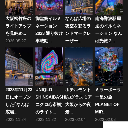
シ
ョ
大阪松竹座の
御堂筋イルミ
なんば広場の
南海難波駅周
ン
ライトアップ
ネーション
夜空を彩るラ
辺のイルミネ
を見納め...
2023 通り抜け
ンドマークレ
ーション なん
車載動...
ーザー...
ば光旅 2...
2026.05.27
2023.12.28
2023.12.23
2023.12.02
2023年11月23
UNIQLO
ホテルモント
ミラーボーラ
日にオープン
SHINSAIBASHI(ユ
レ グラスミア
ー星の旅
した｢なんば
ニクロ心斎橋)
大阪からの夜
PLANET OF
広場...
のライト...
景...
MIR...
2023.11.24
2023.11.22
2023.02.04
2022.02.03