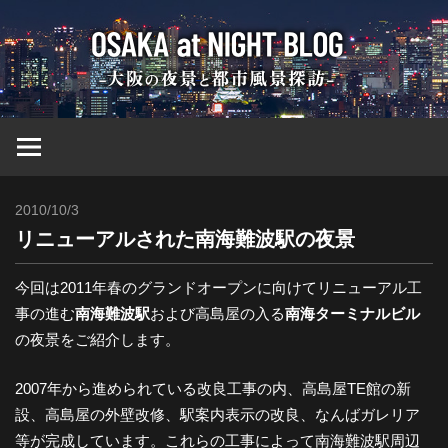
コ
大
ン
テ
ン
阪
ツ
へ
at
ス
キ
2010/10/3
Toshi
ッ
Nig
リニューアルされた南海難波駅の夜景
プ
ブ
今回は2011年春のグランドオープンに向けてリニューアル工
事の進む
南海難波駅
および高島屋の入る
南海ターミナルビル
の夜景をご紹介します。
ロ
2007年から進められている改良工事の内、高島屋TE館の新
グ
設、高島屋の外壁改修、駅案内表示の改良、なんばガレリア
等が完成しています。これらの工事によって南海難波駅周辺