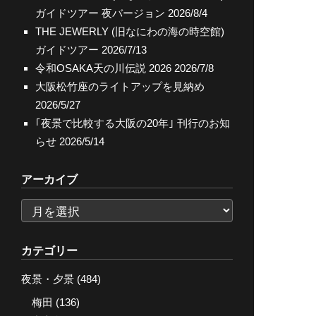
ガイドツアー 夜バージョン
2026/8/4
THE JEWERLY (旧なにわの海の時空館)
ガイドツアー
2026/7/13
令和OSAKA天の川伝説 2026
2026/7/8
大阪松竹座のライトアップを見納め
2026/5/27
｢夜景で比較する大阪の20年｣ 刊行のお知
らせ
2026/5/14
アーカイブ
ア
ー
カ
カテゴリー
イ
夜景・夕景
(484)
ブ
梅田
(136)