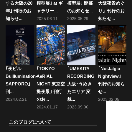
ン
する大阪の20
模型展｣ at ギ
模型展｣ 開催
大阪夜景めぐ
年｣ 刊行のお
ャラリー...
のお知らせ...
り』刊行のお
知らせ...
知らせ...
2025.06.11
2025.05.29
2026.05.14
2025.03.30
｢夜ビル -
｢TOKYO
｢UMEKITA
｢Nostalgic
Buillumination-
AeRIAL
RECORDING
Nightview｣
SAPPORO｣
NIGHT 東京空
大阪･うめき
刊行のお知ら
刊...
撮夜景｣ 刊行
たエリア 変
せ...
のお...
貌...
2024.02.21
2023.02.05
2024.01.17
2023.09.06
このブログについて