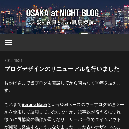
コ
大
ン
テ
ン
阪
ツ
へ
at
ス
キ
2018/8/31
Toshi
ッ
Nig
ブログデザインのリニューアルを行いました
プ
ブ
おかげさまで当ブログも開設してから間もなく10年を迎えま
す。
ロ
これまで
Serene Bach
というCGIベースのウェブログ管理ツー
ルを使用して運用していたのですが、記事数が増えるにつれ
グ
徐々に再構築の動作が重くなり、サーバー側でタイムアウト
が頻繁に発生するようになりました。また古いデザインのま