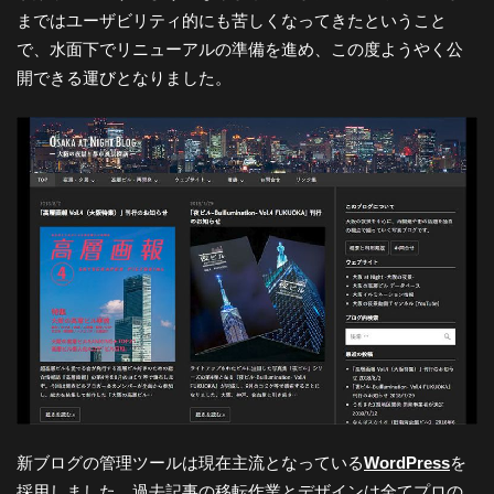
まではユーザビリティ的にも苦しくなってきたということ
-
で、水面下でリニューアルの準備を進め、この度ようやく公
開できる運びとなりました。
大
阪
の
夜
景
と
新ブログの管理ツールは現在主流となっている
WordPress
を
採用しました。過去記事の移転作業とデザインは全てプロの