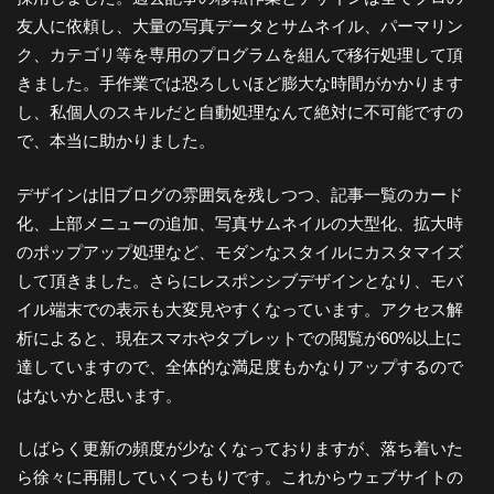
都
友人に依頼し、大量の写真データとサムネイル、パーマリン
ク、カテゴリ等を専用のプログラムを組んで移行処理して頂
きました。手作業では恐ろしいほど膨大な時間がかかります
市
し、私個人のスキルだと自動処理なんて絶対に不可能ですの
で、本当に助かりました。
風
デザインは旧ブログの雰囲気を残しつつ、記事一覧のカード
化、上部メニューの追加、写真サムネイルの大型化、拡大時
景
のポップアップ処理など、モダンなスタイルにカスタマイズ
して頂きました。さらにレスポンシブデザインとなり、モバ
探
イル端末での表示も大変見やすくなっています。アクセス解
析によると、現在スマホやタブレットでの閲覧が60%以上に
訪-
達していますので、全体的な満足度もかなりアップするので
はないかと思います。
しばらく更新の頻度が少なくなっておりますが、落ち着いた
ら徐々に再開していくつもりです。これからウェブサイトの