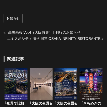
お知らせ
投
前
｢高層画報 Vol.4（大阪特集）｣ 刊行のお知らせ
の
次
エキスポシティ 青の洞窟 OSAKA INFINITY RISTORANTE
稿
投
の
ナ
稿:
投
稿:
関連記事
ビ
ゲ
ー
シ
ョ
｢夜景で比較
｢大阪の夜景&
｢大阪の夜景&
『きらめきの