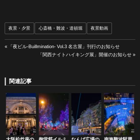
夜景・夕景
心斎橋・難波・道頓堀
夜景動画
投
前
「夜ビル-Buillmination- Vol.3 名古屋」刊行のお知らせ
の
次
「関西ナイトハイキング展」開催のお知らせ
稿
投
の
ナ
稿:
投
稿:
関連記事
ビ
ゲ
ー
シ
ョ
大阪松竹座の
御堂筋イルミ
なんば広場の
南海難波駅周