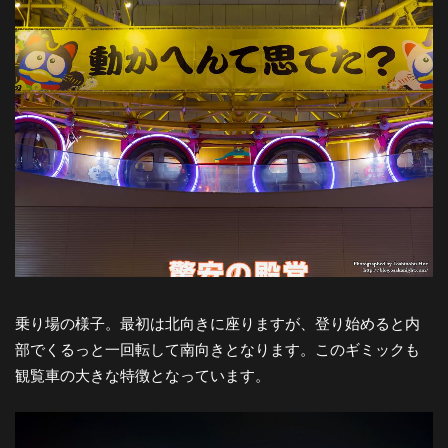
都
市
風
景
探
乗り場の様子。最初は北向きに座りますが、登り始めると内
訪-
部でくるっと一回転して南向きとなります。このギミックも
観覧車の大きな特徴となっています。