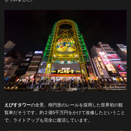
-
大
阪
の
夜
景
えびすタワー
の全景。楕円形のレールを採用した世界初の観
覧車だそうです。約２億5千万円をかけて改修したということ
と
で、ライトアップも完全に復活しています。