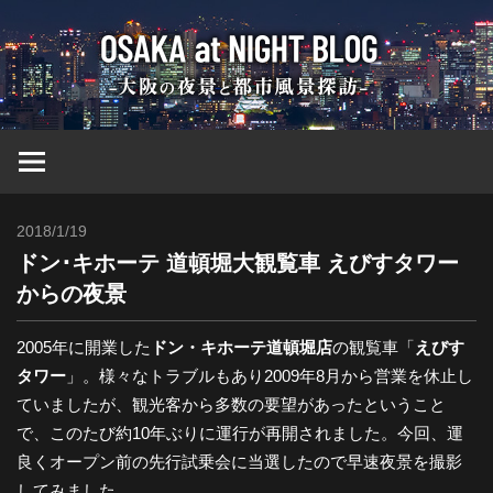
コ
大
ン
テ
ン
阪
ツ
へ
at
ス
キ
2018/1/19
Toshi
ッ
Nig
ドン･キホーテ 道頓堀大観覧車 えびすタワー
プ
からの夜景
ブ
2005年に開業した
ドン・キホーテ道頓堀店
の観覧車「
えびす
タワー
」。様々なトラブルもあり2009年8月から営業を休止し
ロ
ていましたが、観光客から多数の要望があったということ
で、このたび約10年ぶりに運行が再開されました。今回、運
グ
良くオープン前の先行試乗会に当選したので早速夜景を撮影
してみました。