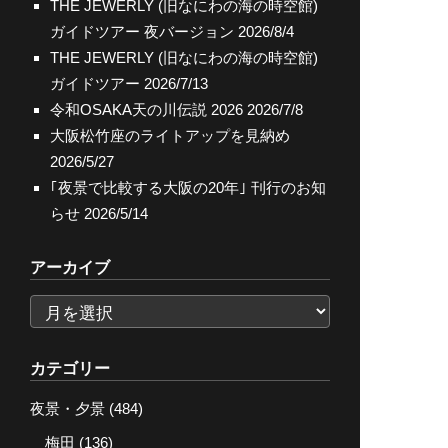
THE JEWERLY (旧なにわの海の時空館)
ガイドツアー 夜バージョン
2026/8/4
THE JEWERLY (旧なにわの海の時空館)
ガイドツアー
2026/7/13
令和OSAKA天の川伝説 2026
2026/7/8
大阪松竹座のライトアップを見納め
2026/5/27
｢夜景で比較する大阪の20年｣ 刊行のお知
らせ
2026/5/14
アーカイブ
ア
ー
カ
カテゴリー
イ
夜景・夕景
(484)
ブ
梅田
(136)