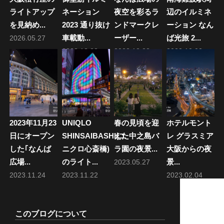
ン
ライトアップ
ネーション
夜空を彩るラ
辺のイルミネ
を見納め...
2023 通り抜け
ンドマークレ
ーション なん
車載動...
ーザー...
ば光旅 2...
2026.05.27
2023.12.28
2023.12.23
2023.12.02
2023年11月23
UNIQLO
春の見頃を迎
ホテルモント
日にオープン
SHINSAIBASHI(ユ
えた中之島バ
レ グラスミア
した｢なんば
ニクロ心斎橋)
ラ園の夜景...
大阪からの夜
広場...
のライト...
景...
2023.05.27
2023.11.24
2023.11.22
2023.02.04
このブログについて