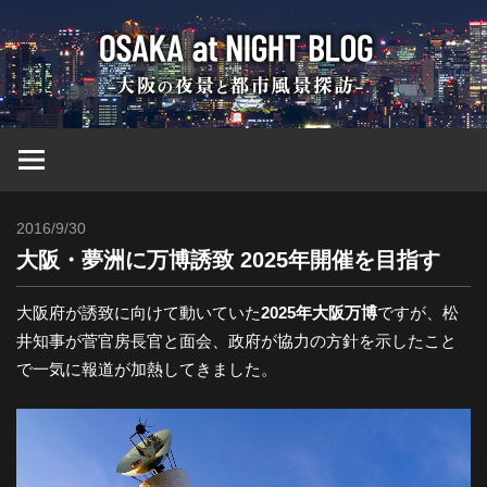
コ
大
ン
テ
ン
阪
ツ
へ
at
ス
キ
2016/9/30
Toshi
ッ
Nig
大阪・夢洲に万博誘致 2025年開催を目指す
プ
ブ
大阪府が誘致に向けて動いていた
2025年大阪万博
ですが、松
井知事が菅官房長官と面会、政府が協力の方針を示したこと
で一気に報道が加熱してきました。
ロ
グ