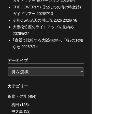
ガイドツアー 夜バージョン
2026/8/4
THE JEWERLY (旧なにわの海の時空館)
ガイドツアー
2026/7/13
令和OSAKA天の川伝説 2026
2026/7/8
大阪松竹座のライトアップを見納め
2026/5/27
｢夜景で比較する大阪の20年｣ 刊行のお知
らせ
2026/5/14
アーカイブ
ア
ー
カ
カテゴリー
イ
夜景・夕景
(484)
ブ
梅田
(136)
中之島
(93)