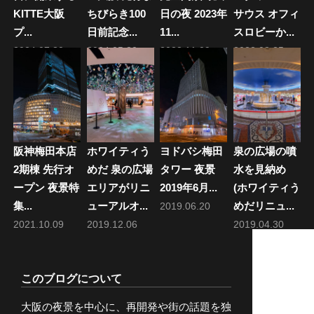
KITTE大阪
ちびらき100
日の夜 2023年
サウス オフィ
プ...
日前記念...
11...
スロビーか...
2024.07.30
2024.05.30
2023.11.09
2022.03.25
阪神梅田本店
ホワイティう
ヨドバシ梅田
泉の広場の噴
2期棟 先行オ
めだ 泉の広場
タワー 夜景
水を見納め
ープン 夜景特
エリアがリニ
2019年6月...
(ホワイティう
集...
ューアルオ...
めだリニュ...
2019.06.20
2021.10.09
2019.12.06
2019.04.30
このブログについて
大阪の夜景を中心に、再開発や街の話題を独