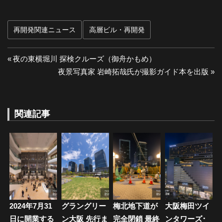
再開発関連ニュース
高層ビル・再開発
投
前
夜の東横堀川 探検クルーズ（御舟かもめ）
の
次
夜景写真家 岩崎拓哉氏が撮影ガイド本を出版
稿
投
の
ナ
稿:
投
稿:
関連記事
ビ
ゲ
ー
シ
ョ
2024年7月31
グラングリー
梅北地下道が
大阪梅田ツイ
ン
日に開業する
ン大阪 先行ま
完全閉鎖 最終
ンタワーズ･