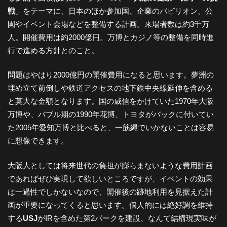
戦
」をテーマに、日本のほか参加国、企業のパビリオン、公
園やイベント会場などを整備する計画。来場者数は約3千万
人。開催費用は約2000億円。万博とカジノ等の整備を同時進
行で進める方針とのこと。
問題はやはり2000億円の開催費用になると思います。夢洲の
埋め立て前倒しや鉄道アクセスの地下鉄中央線延伸を含める
と莫大な金額となります。国の威信をかけていた1970年大阪
万博や、バブル期の1990年花博、トヨタがバックに付いてい
た2005年愛知万博と比べると、一筋縄でいかないことは容易
に想像できます。
大阪人としては将来世代の負担が膨らまないような費用計画
であればぜひ実現して欲しいところですが、イベントの効果
は一過性でしかないなので、開催後の跡地利用を見据えた計
画が重要になってくると思います。個人的には絶好調を維持
する
USJ
がIRを含めた第2パークを建設、なんて結構現実味が