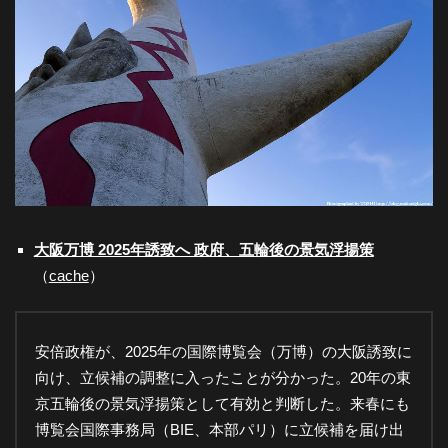
-
大
阪
の
大阪万博 2025年誘致へ 政府、五輪後の景気浮揚策
（
cache
）
夜
景
安倍政権が、2025年の国際博覧会（万博）の大阪誘致に
向け、立候補の調整に入ったことが分かった。20年の東
と
京五輪後の景気浮揚策として有効と判断した。来春にも
博覧会国際事務局（BIE、本部パリ）に立候補を届け出