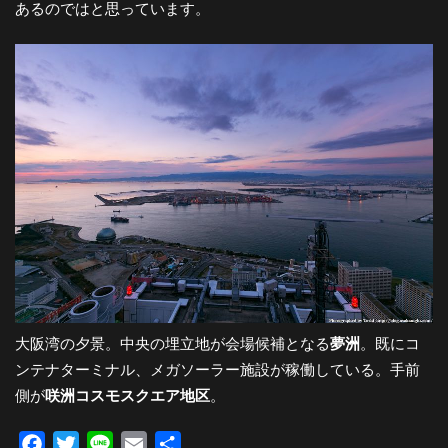
あるのではと思っています。
大阪湾の夕景。中央の埋立地が会場候補となる
夢洲
。既にコ
ンテナターミナル、メガソーラー施設が稼働している。手前
側が
咲洲コスモスクエア地区
。
Facebook
Twitter
Line
Email
共