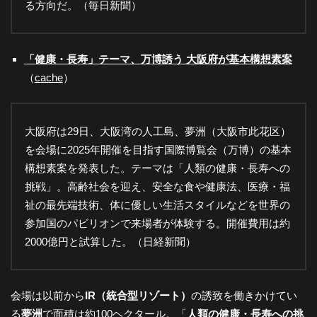
る方向だ。（毎日新聞）
都
市
「健康・長寿」テーマ、万博誘う 大阪府が基本構想素案
（
cache
）
風
大阪府は29日、大阪湾の人工島、夢洲（大阪市此花区）
景
を会場に2025年開催を目指す国際博覧会（万博）の基本
構想素案を発表した。テーマは「人類の健康・長寿への
挑戦」。高齢社会を迎え、安全な食や健康法、医療・福
探
祉の最先端技術、体に優しい生活スタイルなどを世界の
参加国のパビリオンで来場者が体験する。開催費用は約
訪-
2000億円と試算した。（日経新聞）
会場は以前から
IR（統合型リゾート）
の誘致を働きかけてい
る
夢洲
で面積は約100ヘクタール。「
人類の健康・長寿への挑