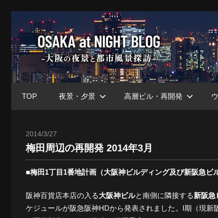
コ
ン
大
テ
ン
ツ
阪
へ
ス
TOP
夜景・夕景
高層ビル・再開発
キ
at
ッ
プ
2014/3/27
Toshi
梅田周辺の再開発 2014年3月
Nig
■梅田1丁目1番地計画（大阪神ビルディング及び新阪急ビ
ブ
阪神百貨店本店の入る
大阪神ビル
と南側に隣接する
新阪急
ケジュールが阪急阪神HDから発表されました。I期（現新阪