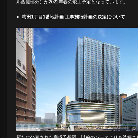
ル西側部分）が2022年春の竣工予定となっています。
ロ
梅田1丁目1番地計画 工事施行計画の決定について
グ
-
大
阪
の
新たに公表された完成予想図。以前のパースよりも洗練さ