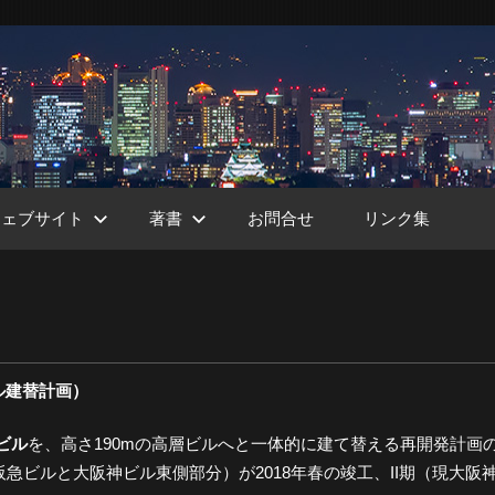
ウェブサイト
著書
お問合せ
リンク集
ht
ル建替計画）
ビル
を、高さ190mの高層ビルへと一体的に建て替える再開発計画
急ビルと大阪神ビル東側部分）が2018年春の竣工、II期（現大阪