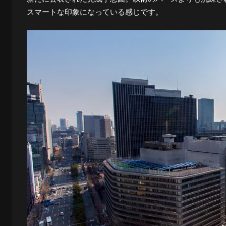
スマートな印象になっている感じです。
夜
景
と
都
市
風