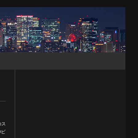
のス
神ビ