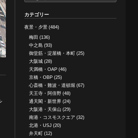
ー
カ
カテゴリー
イ
夜景・夕景
(484)
ブ
梅田
(136)
中之島
(93)
御堂筋・淀屋橋・本町
(25)
大阪城
(28)
天満橋・OAP
(46)
京橋・OBP
(25)
心斎橋・難波・道頓堀
(67)
天王寺・阿倍野
(48)
ル
通天閣・新世界
(24)
大阪港・天保山
(29)
南港・コスモスクエア
(32)
北港・USJ
(20)
弁天町
(12)