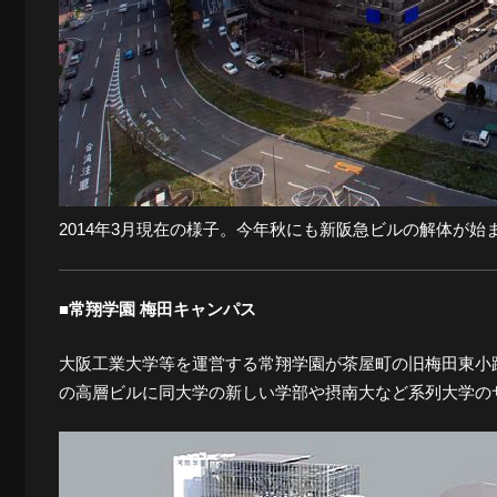
景
探
訪-
2014年3月現在の様子。今年秋にも新阪急ビルの解体が始
■常翔学園 梅田キャンパス
大阪工業大学等を運営する常翔学園が茶屋町の旧梅田東小跡
の高層ビルに同大学の新しい学部や摂南大など系列大学のサ