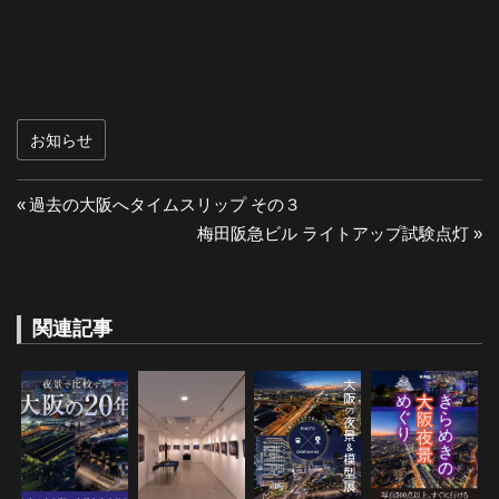
お知らせ
投
前
過去の大阪へタイムスリップ その３
の
次
梅田阪急ビル ライトアップ試験点灯
稿
投
の
ナ
稿:
投
稿:
関連記事
ビ
ゲ
ー
シ