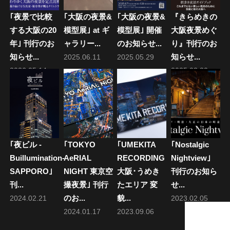
ョ
｢夜景で比較
｢大阪の夜景&
｢大阪の夜景&
『きらめきの
ン
する大阪の20
模型展｣ at ギ
模型展｣ 開催
大阪夜景めぐ
年｣ 刊行のお
ャラリー...
のお知らせ...
り』刊行のお
知らせ...
知らせ...
2025.06.11
2025.05.29
2026.05.14
2025.03.30
｢夜ビル -
｢TOKYO
｢UMEKITA
｢Nostalgic
Buillumination-
AeRIAL
RECORDING
Nightview｣
SAPPORO｣
NIGHT 東京空
大阪･うめき
刊行のお知ら
刊...
撮夜景｣ 刊行
たエリア 変
せ...
のお...
貌...
2024.02.21
2023.02.05
2024.01.17
2023.09.06