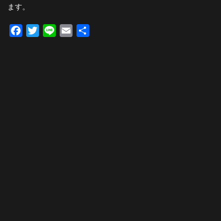
ます。
Facebook
Twitter
Line
Email
共
有