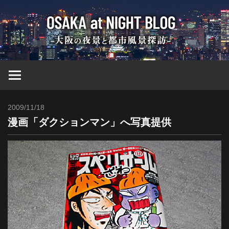
コ
大
ン
テ
ン
阪
ツ
へ
at
ス
キ
2009/11/18
Toshi
ッ
Nig
漫画「ダクションマン」へ写真提供
プ
ブ
ロ
グ