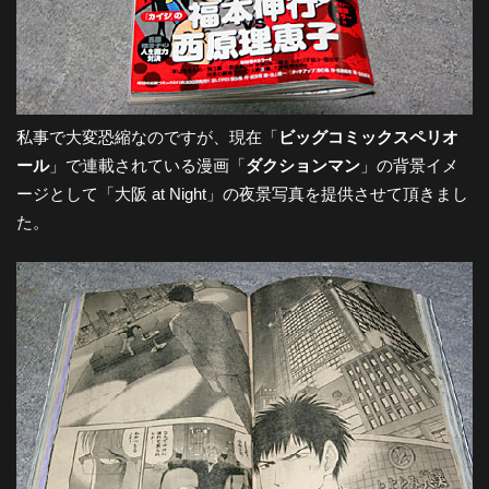
-
大
私事で大変恐縮なのですが、現在「
ビッグコミックスペリオ
阪
ール
」で連載されている漫画「
ダクションマン
」の背景イメ
ージとして「大阪 at Night」の夜景写真を提供させて頂きまし
た。
の
夜
景
と