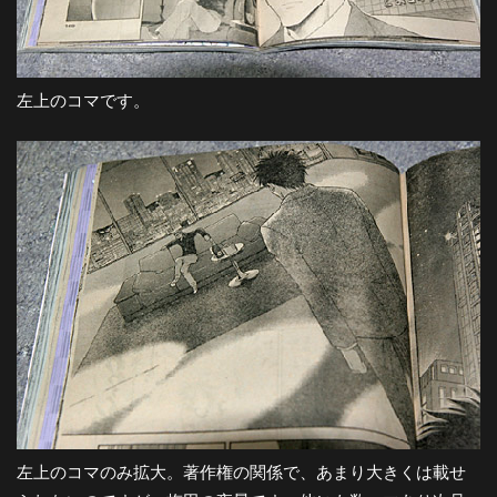
都
市
左上のコマです。
風
景
探
訪-
左上のコマのみ拡大。著作権の関係で、あまり大きくは載せ