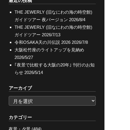
最近の投稿
THE JEWERLY (旧なにわの海の時空館)
ガイドツアー 夜バージョン
2026/8/4
THE JEWERLY (旧なにわの海の時空館)
ガイドツアー
2026/7/13
令和OSAKA天の川伝説 2026
2026/7/8
大阪松竹座のライトアップを見納め
2026/5/27
｢夜景で比較する大阪の20年｣ 刊行のお知
らせ
2026/5/14
アーカイブ
ア
ー
カ
カテゴリー
イ
夜景・夕景
(484)
ブ