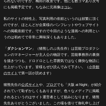
られないのですが、梅田の夜景です。他にも数コマあり次号
にも掲載予定です。ちなみに元画像は
コレ
。
私のサイトの特性上、写真利用の依頼というのは頻繁に頂く
のですが、ほとんどが企業様のパンフレットやウェブサイト
への掲載依頼です。ですので今回のような漫画への利用とい
うのは初めてで非常に興味深くもありました。
「
ダクションマン
」（猪熊しのぶ先生作）は芸能プロダクシ
ョンのマネージャーが主人公の物語です。芸能事務所の裏側
を描きつつも、ドロドロとした雰囲気ではなく痛快な物語に
仕上がっています。皆様もぜひ読んでみて下さい。（
小学館
のサイト
で第一話が読めます）
猪熊先生の
公式サイト
や、
ブログ
でも「大阪 at Night」が紹介
されていて恥ずかしくもありますが、色々なメディアに掲載
されるというのはサイト運営者として励みになります。猪熊
先生ありがとうございました。この場を借りて御礼申し上げ