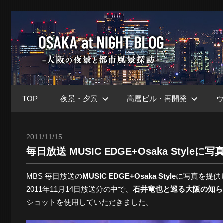
コ
ン
大
テ
ン
ツ
阪
へ
ス
TOP
夜景・夕景
高層ビル・再開発
キ
at
ッ
プ
2011/11/15
Toshi
毎日放送 MUSIC EDGE+Osaka Styleに
Nig
MBS 毎日放送の
MUSIC EDGE+Osaka Style
に写真を提供
2011年11月14日放送分の中で、
石井竜也と巡る大阪の知ら
ブ
ショットを使用していただきました。