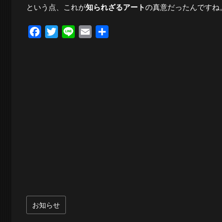
という点、これが
知られざるアート
の真意だったんですね
夜
Facebook
Twitter
Line
Email
共
有
景
と
都
市
風
お知らせ