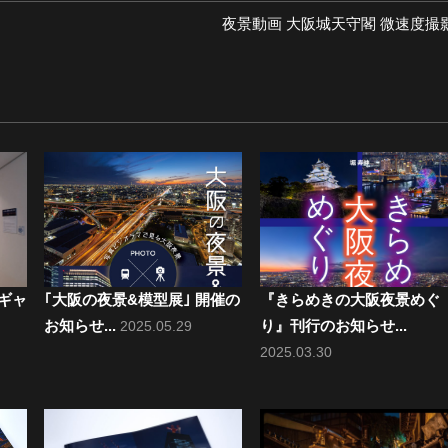
次
夜景動画 大阪城天守閣 微速度撮
の
投
稿:
 ギャ
｢大阪の夜景&模型展｣ 開催の
『きらめきの大阪夜景めぐ
お知らせ...
り』刊行のお知らせ...
2025.05.29
2025.03.30