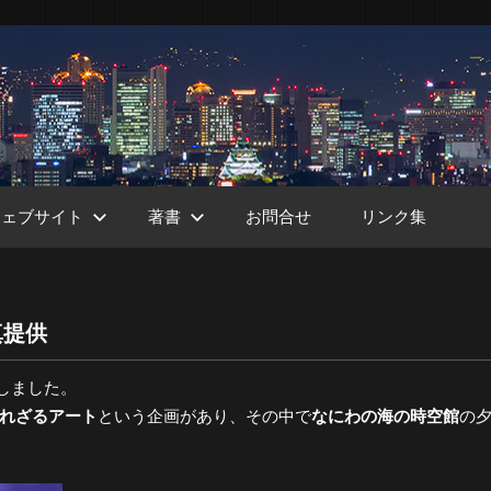
ウェブサイト
著書
お問合せ
リンク集
写真提供
ht
しました。
れざるアート
という企画があり、その中で
なにわの海の時空館
の