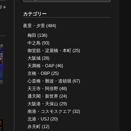
ー
影
カ
カテゴリー
イ
夜景・夕景
(484)
ブ
梅田
(136)
中之島
(93)
御堂筋・淀屋橋・本町
(25)
大阪城
(28)
天満橋・OAP
(46)
京橋・OBP
(25)
心斎橋・難波・道頓堀
(67)
天王寺・阿倍野
(48)
通天閣・新世界
(24)
大阪港・天保山
(29)
南港・コスモスクエア
(32)
北港・USJ
(20)
弁天町
(12)