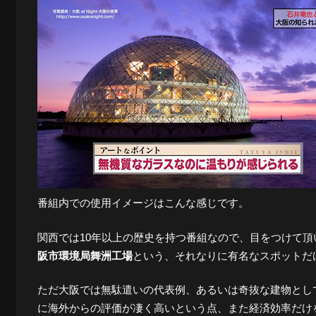
ロ
グ
-
大
番組内での使用イメージはこんな感じです。
阪
関西では10年以上の歴史を持つ番組なので、目をつけて
阪市環境局舞洲工場
という、それなりに有名なスポットだ
の
ただ大阪では無駄遣いの代表例、あるいは奇抜な建物とし
に海外からの評価が凄く高いという点、また経済効率だけ