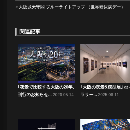
投
前
大阪城天守閣 ブルーライトアップ （世界糖尿病デー）
景
の
稿
投
ナ
稿:
関連記事
探
ビ
ゲ
訪-
ー
シ
ョ
｢夜景で比較する大阪の20年｣
｢大阪の夜景&模型展｣ at
刊行のお知らせ...
ラリー...
2026.05.14
2025.06.11
ン