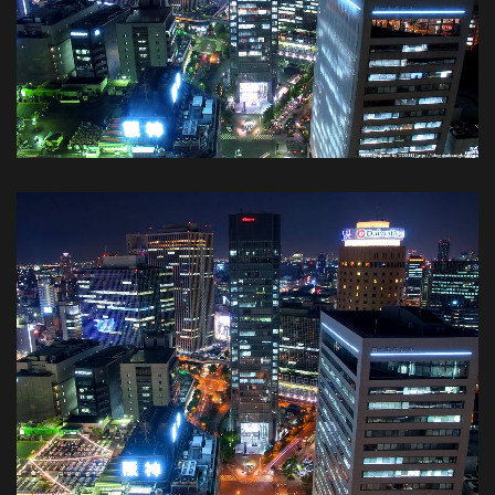
都
市
風
景
探
訪-