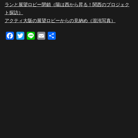
ランと展望ロビー閉鎖（陽は西から昇る！関西のプロジェク
ト探訪）
アクティ大阪の展望ロビーからの見納め（混沌写真）
Facebook
Twitter
Line
Email
共
有