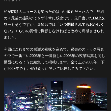
-
私が閉鎖のニュースを知ったのはつい最近だったので、見納
め＋最後の撮影ができず非常に残念です。先日書いた
OAPタ
大
ワー
もそうですが、展望台では「
いつ閉鎖されてもおかしく
ない
」くらいの覚悟で撮影しなければと改めて痛感させられ
阪
ました。
今回はこれまでの感謝の意味を込めて、過去のストック写真
の
の中で一番古い2003年と一番新しい2008年の夜景写真を同じ
構図になるように編集して掲載します。全て上が2003年、下
夜
が2008年です。ぜひ別々に開いて比較してみて下さい。
景
と