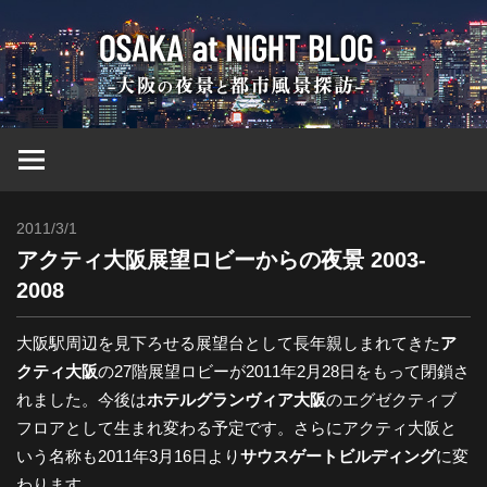
コ
大
ン
テ
ン
阪
ツ
へ
at
ス
キ
2011/3/1
Toshi
ッ
Nig
アクティ大阪展望ロビーからの夜景 2003-
プ
2008
ブ
大阪駅周辺を見下ろせる展望台として長年親しまれてきた
ア
クティ大阪
の27階展望ロビーが2011年2月28日をもって閉鎖さ
ロ
れました。今後は
ホテルグランヴィア大阪
のエグゼクティブ
フロアとして生まれ変わる予定です。さらにアクティ大阪と
グ
いう名称も2011年3月16日より
サウスゲートビルディング
に変
わります。