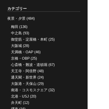
カ
カテゴリー
イ
夜景・夕景
(484)
ブ
梅田
(136)
中之島
(93)
御堂筋・淀屋橋・本町
(25)
大阪城
(28)
天満橋・OAP
(46)
京橋・OBP
(25)
心斎橋・難波・道頓堀
(67)
天王寺・阿倍野
(48)
通天閣・新世界
(24)
大阪港・天保山
(29)
南港・コスモスクエア
(32)
北港・USJ
(20)
弁天町
(12)
堺市
(16)