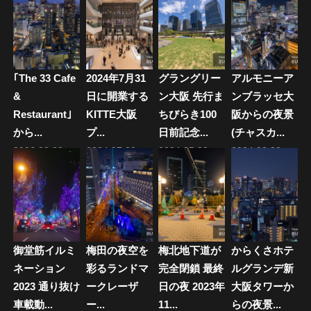
シ
ョ
ン
｢The 33 Cafe
2024年7月31
グラングリー
アルモニーア
&
日に開業する
ン大阪 先行ま
ンブラッセ大
Restaurant｣
KITTE大阪
ちびらき100
阪からの夜景
から...
プ...
日前記念...
(チャスカ...
2026.03.28
2024.07.30
2024.05.30
2024.02.23
御堂筋イルミ
梅田の夜空を
梅北地下道が
からくさホテ
ネーション
彩るランドマ
完全閉鎖 最終
ルグランデ新
2023 通り抜け
ークレーザ
日の夜 2023年
大阪タワーか
車載動...
ー...
11...
らの夜景...