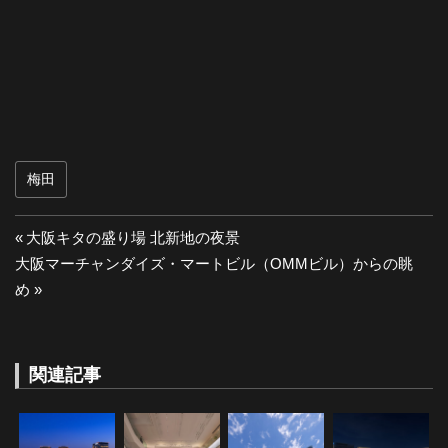
梅田
投
前
大阪キタの盛り場 北新地の夜景
次
の
大阪マーチャンダイズ・マートビル（OMMビル）からの眺
稿
の
投
め
ナ
投
稿:
稿:
ビ
関連記事
ゲ
ー