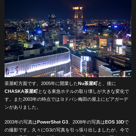
茶屋町方面です。2005年に開業した
Nu茶屋町
と、後に
CHASKA茶屋町
となる東急ホテルの取り壊しが大きな変化で
す。また2003年の時点ではヨドバシ梅田の屋上にビアガーデ
ンがありました。
2003年の写真は
PowerShot G3
、2008年の写真は
EOS 10D
で
の撮影です。久々にG3の写真を引っ張り出しましたが、今で