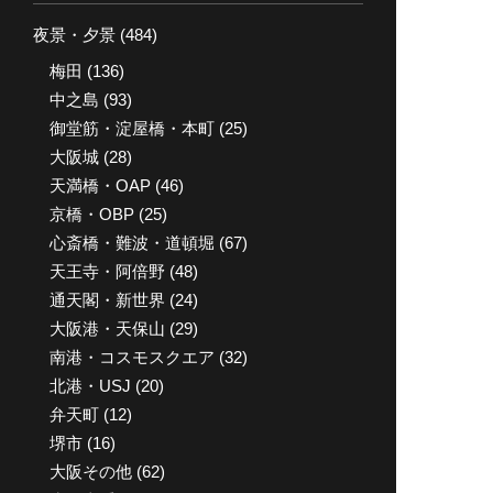
イ
夜景・夕景
(484)
ブ
梅田
(136)
中之島
(93)
御堂筋・淀屋橋・本町
(25)
大阪城
(28)
天満橋・OAP
(46)
京橋・OBP
(25)
心斎橋・難波・道頓堀
(67)
天王寺・阿倍野
(48)
通天閣・新世界
(24)
大阪港・天保山
(29)
南港・コスモスクエア
(32)
北港・USJ
(20)
弁天町
(12)
堺市
(16)
大阪その他
(62)