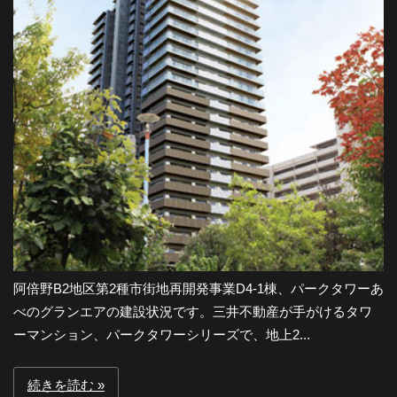
-
大
阪
の
夜
阿倍野B2地区第2種市街地再開発事業D4-1棟、パークタワーあ
景
べのグランエアの建設状況です。三井不動産が手がけるタワ
ーマンション、パークタワーシリーズで、地上2...
と
続きを読む