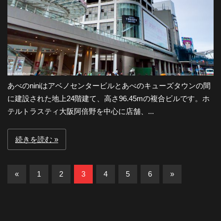
あべのniniはアベノセンタービルとあべのキューズタウンの間
に建設された地上24階建て、高さ96.45mの複合ビルです。ホ
テルトラスティ大阪阿倍野を中心に店舗、...
続きを読む
投
前
次
«
1
2
3
4
5
6
»
の
の
稿
記
記
の
事
事