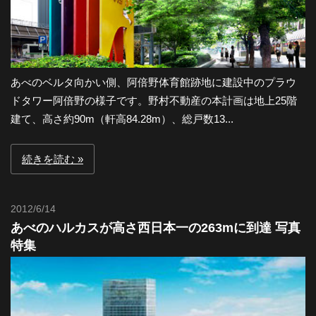
あべのベルタ向かい側、阿倍野体育館跡地に建設中のプラウ
ドタワー阿倍野の様子です。野村不動産の本計画は地上25階
建て、高さ約90m（軒高84.28m）、総戸数13...
続きを読む
2012/6/14
Toshi
あべのハルカスが高さ西日本一の263mに到達 写真
特集