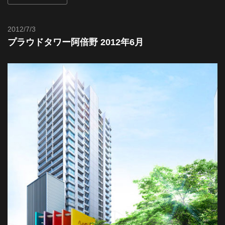
都
2012/7/3
Toshi
市
プラウドタワー阿倍野 2012年6月
風
景
探
訪-