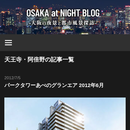
コ
大
ン
テ
ン
阪
ツ
へ
at
ス
キ
天王寺・阿倍野の記事一覧
ッ
Nig
プ
2012/7/5
Toshi
ブ
パークタワーあべのグランエア 2012年6月
ロ
グ