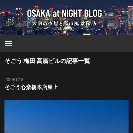
コ
大
ン
テ
ン
阪
ツ
へ
at
ス
キ
そごう 梅田 高層ビルの記事一覧
ッ
Nig
プ
2009/1/18
Toshi
ブ
そごう心斎橋本店屋上
ロ
グ