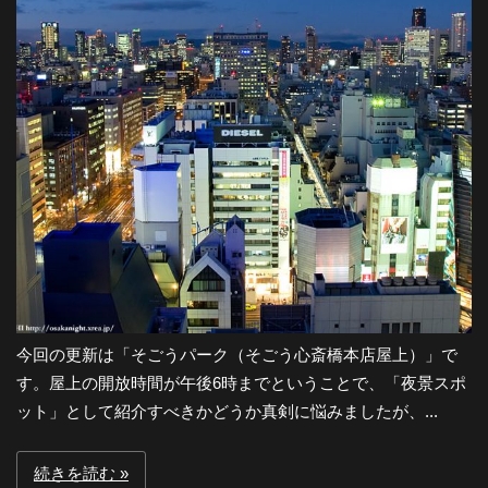
-
大
阪
の
夜
今回の更新は「そごうパーク（そごう心斎橋本店屋上）」で
景
す。屋上の開放時間が午後6時までということで、「夜景スポ
ット」として紹介すべきかどうか真剣に悩みましたが、...
と
続きを読む