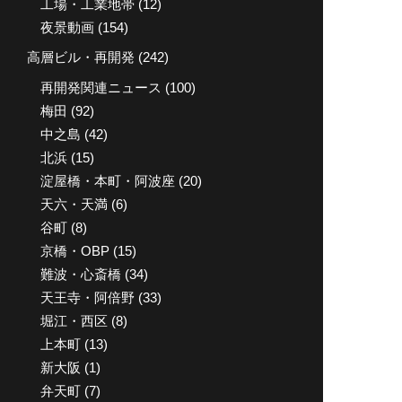
工場・工業地帯
(12)
夜景動画
(154)
高層ビル・再開発
(242)
再開発関連ニュース
(100)
梅田
(92)
中之島
(42)
北浜
(15)
淀屋橋・本町・阿波座
(20)
天六・天満
(6)
谷町
(8)
京橋・OBP
(15)
難波・心斎橋
(34)
天王寺・阿倍野
(33)
堀江・西区
(8)
上本町
(13)
新大阪
(1)
弁天町
(7)