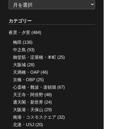
ア
ー
カ
カテゴリー
イ
夜景・夕景
(484)
ブ
梅田
(136)
中之島
(93)
御堂筋・淀屋橋・本町
(25)
大阪城
(28)
天満橋・OAP
(46)
京橋・OBP
(25)
心斎橋・難波・道頓堀
(67)
天王寺・阿倍野
(48)
通天閣・新世界
(24)
大阪港・天保山
(29)
南港・コスモスクエア
(32)
北港・USJ
(20)