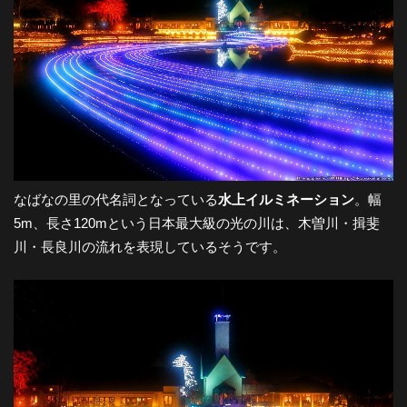
都
市
風
景
なばなの里の代名詞となっている
水上イルミネーション
。幅
5m、長さ120mという日本最大級の光の川は、木曽川・揖斐
探
川・長良川の流れを表現しているそうです。
訪-