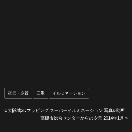
夜景・夕景
三重
イルミネーション
投
前
大阪城3Dマッピング スーパーイルミネーション 写真&動画
の
次
高槻市総合センターからの夕景 2014年1月
稿
投
の