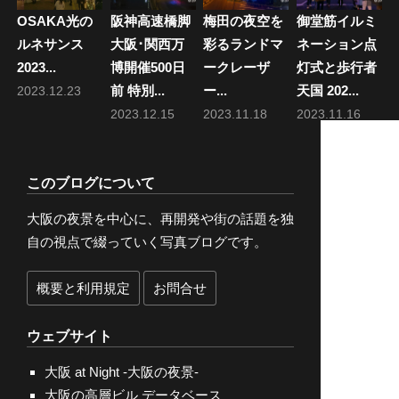
OSAKA光の
阪神高速橋脚
梅田の夜空を
御堂筋イルミ
ルネサンス
大阪･関西万
彩るランドマ
ネーション点
2023...
博開催500日
ークレーザ
灯式と歩行者
前 特別...
ー...
天国 202...
2023.12.23
2023.12.15
2023.11.18
2023.11.16
このブログについて
大阪の夜景を中心に、再開発や街の話題を独
自の視点で綴っていく写真ブログです。
概要と利用規定
お問合せ
ウェブサイト
大阪 at Night -大阪の夜景-
大阪の高層ビル データベース