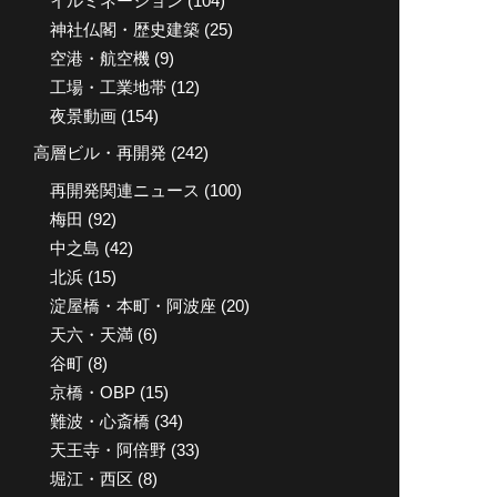
イルミネーション
(104)
神社仏閣・歴史建築
(25)
空港・航空機
(9)
工場・工業地帯
(12)
夜景動画
(154)
高層ビル・再開発
(242)
再開発関連ニュース
(100)
梅田
(92)
中之島
(42)
北浜
(15)
淀屋橋・本町・阿波座
(20)
天六・天満
(6)
谷町
(8)
京橋・OBP
(15)
難波・心斎橋
(34)
天王寺・阿倍野
(33)
堀江・西区
(8)