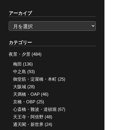
アーカイブ
ア
ー
カ
カテゴリー
イ
夜景・夕景
(484)
ブ
梅田
(136)
中之島
(93)
御堂筋・淀屋橋・本町
(25)
大阪城
(28)
天満橋・OAP
(46)
京橋・OBP
(25)
心斎橋・難波・道頓堀
(67)
天王寺・阿倍野
(48)
通天閣・新世界
(24)