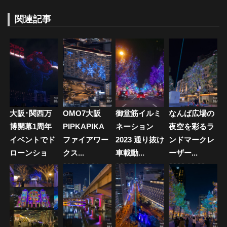
ナ
稿:
投
稿:
関連記事
ビ
ゲ
ー
シ
ョ
大阪･関西万
OMO7大阪
御堂筋イルミ
なんば広場の
ン
博開幕1周年
PIPKAPIKA
ネーション
夜空を彩るラ
イベントでド
ファイアワー
2023 通り抜け
ンドマークレ
ローンショ
クス...
車載動...
ーザー...
ー...
2024.01.24
2023.12.28
2023.12.23
2026.04.13