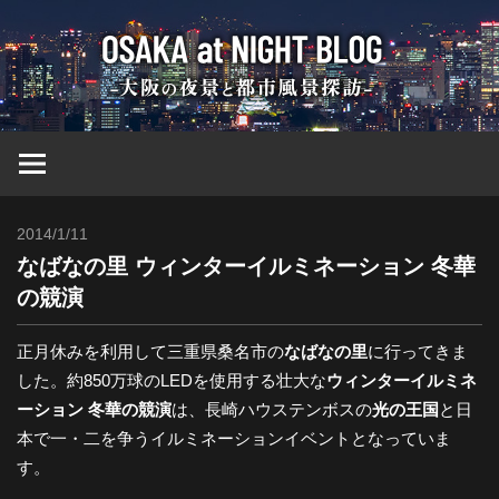
コ
大
ン
テ
ン
阪
ツ
へ
at
ス
キ
2014/1/11
Toshi
ッ
Nig
なばなの里 ウィンターイルミネーション 冬華
プ
の競演
ブ
正月休みを利用して三重県桑名市の
なばなの里
に行ってきま
した。約850万球のLEDを使用する壮大な
ウィンターイルミネ
ロ
ーション 冬華の競演
は、長崎ハウステンボスの
光の王国
と日
本で一・二を争うイルミネーションイベントとなっていま
グ
す。