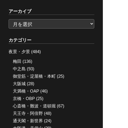
アーカイブ
ア
ー
カ
カテゴリー
イ
夜景・夕景
(484)
ブ
梅田
(136)
中之島
(93)
御堂筋・淀屋橋・本町
(25)
大阪城
(28)
天満橋・OAP
(46)
京橋・OBP
(25)
心斎橋・難波・道頓堀
(67)
天王寺・阿倍野
(48)
通天閣・新世界
(24)