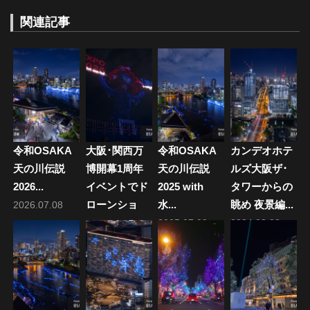
ナ
稿:
関連記事
ビ
ゲ
ー
シ
ョ
令和OSAKA
大阪･関西万
令和OSAKA
カンデオホテ
ン
天の川伝説
博開幕1周年
天の川伝説
ルズ大阪ザ･
2026...
イベントでド
2025 with
タワーからの
ローンショ
水...
眺め 夜景編...
2026.07.08
ー...
2025.07.09
2024.08.03
2026.04.13