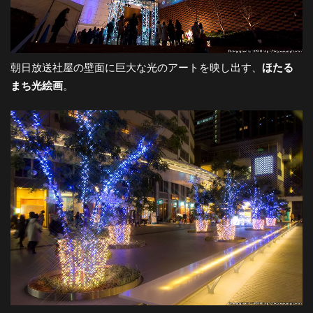
朝日放送社屋の壁面に巨大な光のアートを映し出す、
ほたる
まち光絵画
。