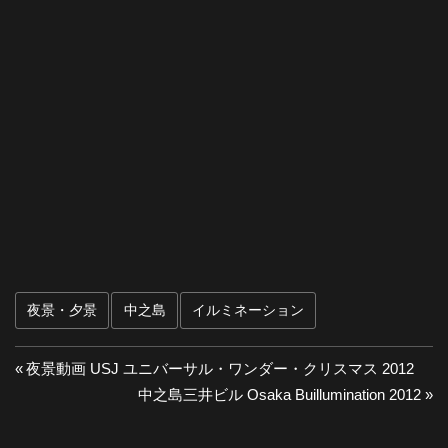
夜景・夕景
中之島
イルミネーション
投
前
夜景動画 USJ ユニバーサル・ワンダー・クリスマス 2012
の
次
中之島三井ビル Osaka Buillumination 2012
稿
投
の
稿:
投