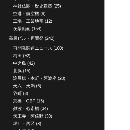
神社仏閣・歴史建築
(25)
空港・航空機
(9)
工場・工業地帯
(12)
夜景動画
(154)
高層ビル・再開発
(242)
再開発関連ニュース
(100)
梅田
(92)
中之島
(42)
北浜
(15)
淀屋橋・本町・阿波座
(20)
天六・天満
(6)
谷町
(8)
京橋・OBP
(15)
難波・心斎橋
(34)
天王寺・阿倍野
(33)
堀江・西区
(8)