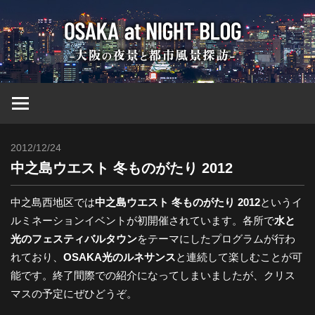
コ
大
ン
テ
ン
阪
ツ
へ
at
ス
キ
2012/12/24
Toshi
ッ
Nig
中之島ウエスト 冬ものがたり 2012
プ
ブ
中之島西地区では
中之島ウエスト 冬ものがたり 2012
というイ
ルミネーションイベントが初開催されています。各所で
水と
光のフェスティバルタウン
をテーマにしたプログラムが行わ
ロ
れており、
OSAKA光のルネサンス
と連続して楽しむことが可
能です。終了間際での紹介になってしまいましたが、クリス
グ
マスの予定にぜひどうぞ。