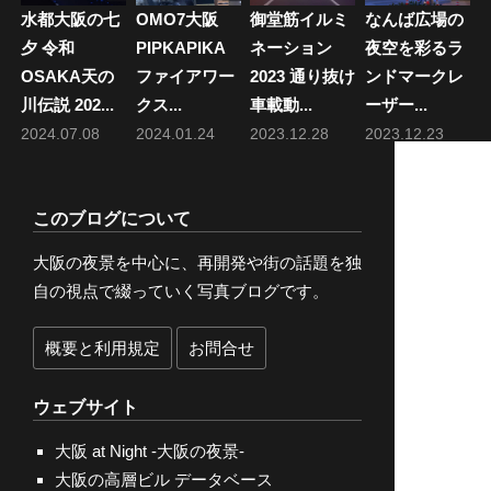
水都大阪の七
OMO7大阪
御堂筋イルミ
なんば広場の
夕 令和
PIPKAPIKA
ネーション
夜空を彩るラ
OSAKA天の
ファイアワー
2023 通り抜け
ンドマークレ
川伝説 202...
クス...
車載動...
ーザー...
2024.07.08
2024.01.24
2023.12.28
2023.12.23
このブログについて
大阪の夜景を中心に、再開発や街の話題を独
自の視点で綴っていく写真ブログです。
概要と利用規定
お問合せ
ウェブサイト
大阪 at Night -大阪の夜景-
大阪の高層ビル データベース