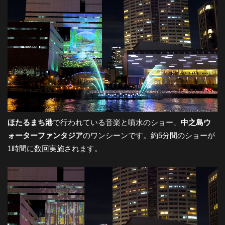
都
市
風
景
ほたるまち港
で行われている音楽と噴水のショー、
中之島ウ
探
ォーターファンタジア
のワンシーンです。約5分間のショーが
1時間に数回実施されます。
訪-