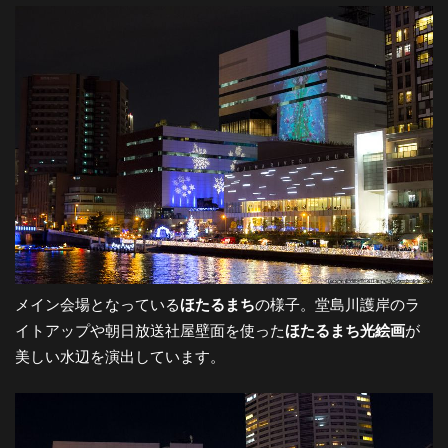
-
大
阪
の
夜
メイン会場となっている
ほたるまち
の様子。堂島川護岸のラ
イトアップや朝日放送社屋壁面を使った
ほたるまち光絵画
が
景
美しい水辺を演出しています。
と