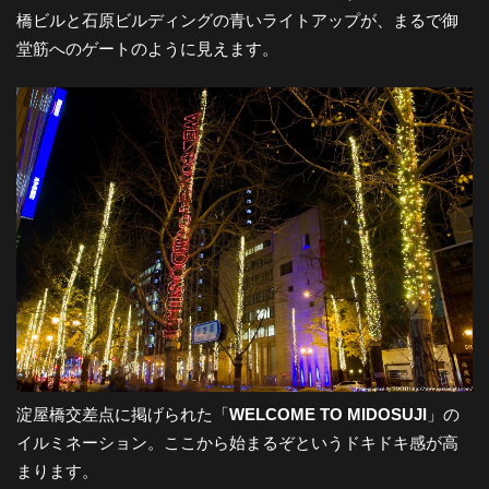
都
橋ビルと石原ビルディングの青いライトアップが、まるで御
堂筋へのゲートのように見えます。
市
風
景
探
訪-
淀屋橋交差点に掲げられた「
WELCOME TO MIDOSUJI
」の
イルミネーション。ここから始まるぞというドキドキ感が高
まります。