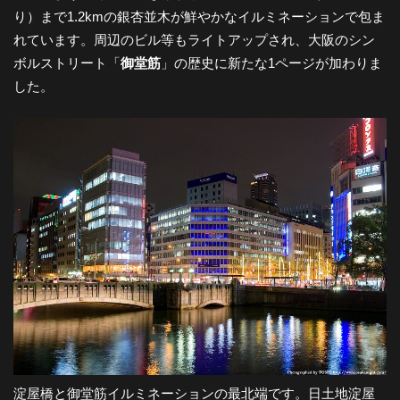
り）まで1.2kmの銀杏並木が鮮やかなイルミネーションで包ま
-
れています。周辺のビル等もライトアップされ、大阪のシン
ボルストリート「
御堂筋
」の歴史に新たな1ページが加わりま
大
した。
阪
の
夜
景
と
淀屋橋と御堂筋イルミネーションの最北端です。日土地淀屋