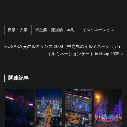
夜景・夕景
御堂筋・淀屋橋・本町
イルミネーション
投
前
OSAKA 光のルネサンス 2009（中之島のイルミネーション）
の
次
イルミネーションゲート in Hoop 2009
稿
投
の
ナ
稿:
投
稿:
関連記事
ビ
ゲ
ー
シ
ョ