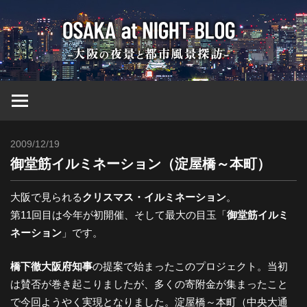
コ
大
ン
テ
ン
阪
ツ
へ
at
ス
キ
2009/12/19
Toshi
ッ
Nig
御堂筋イルミネーション（淀屋橋～本町）
プ
ブ
大阪で見られる
クリスマス・イルミネーション
。
第11回目は今年が初開催、そして最大の目玉「
御堂筋イルミ
ネーション
」です。
ロ
橋下徹大阪府知事
の提案で始まったこのプロジェクト。当初
グ
は賛否が巻き起こりましたが、多くの寄附金が集まったこと
で今回ようやく実現となりました。淀屋橋～本町（中央大通