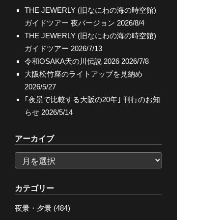
THE JEWERLY (旧なにわの海の時空館)
ガイドツアー 夜バージョン
2026/8/4
THE JEWERLY (旧なにわの海の時空館)
ガイドツアー
2026/7/13
令和OSAKA天の川伝説 2026
2026/7/8
大阪松竹座のライトアップを見納め
2026/5/27
｢夜景で比較する大阪の20年｣ 刊行のお知
らせ
2026/5/14
アーカイブ
ア
ー
カ
カテゴリー
イ
夜景・夕景
(484)
ブ