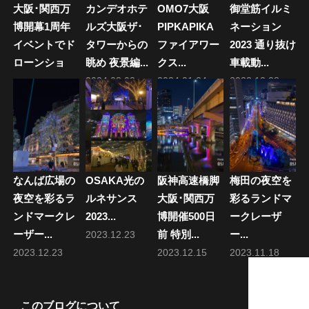
大阪･関西万
カンデオホテ
OMO7大阪
御堂筋イルミ
ン
博開幕1周年
ルズ大阪ザ･
PIPKAPIKA
ネーション
イベントでド
タワーからの
ファイアワー
2023 通り抜け
ローンショ
眺め 夜景編...
クス...
車載動...
ー...
2024.08.03
2024.01.24
2023.12.28
2026.04.13
なんば広場の
OSAKA光の
阪神高速橋脚
梅田の夜空を
夜空を彩るラ
ルネサンス
大阪･関西万
彩るランドマ
ンドマークレ
2023...
博開催500日
ークレーザ
ーザー...
前 特別...
ー...
2023.12.23
2023.12.23
2023.12.15
2023.11.18
このブログについて